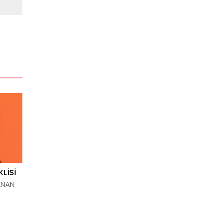
LİSİ
ANAN
İ