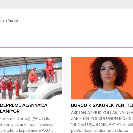
ET TÖRENİ
 DEPREME ALANYA’DA
BURCU KISAKÜREK YENİ TEK
RLANIYOR
AŞKTAN AYRILIK YOLLARINA UZ
urtarma Derneği (AKUT) ile
ZARİF BİR YOLCULUĞUN MÜZİĞ
Belediyesi arasında imzalanan
“RENKLİ UÇURTMALAR” Alternatif
ği protokolü kapsamında AKUT,
pop’un taze isimlerinden Burcu