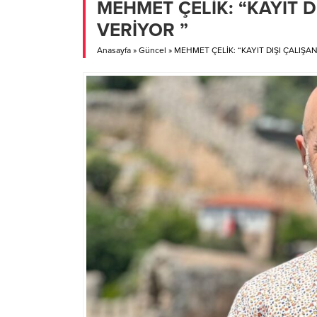
MEHMET ÇELİK: “KAYIT 
Altınkaya Mahallesi’ne...
Alanya T
VERİYOR ”
Anasayfa
»
Güncel
»
MEHMET ÇELİK: “KAYIT DIŞI ÇALIŞA