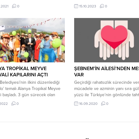
 genelindeki depremlere hazırlık
Kısakürek yeni teklisi ‘Renkli Uçur
.2021
0
15.10.2023
0
tlarını Alanya’da yapıyor. Alanya
Gtr Müzik etiketiyle tüm dijital dü
esi’nin destekleri ile 2 gün
yayımladı. Sözü müziği Burcu Kıs
 uygulamalı eğitimler, Alanya
düzenlemesi Atıl Aksoy’a ait şarkı
esi Fen İşleri Müdürlüğü’nün
sanatçının uzun aranın ardından 
ğı parkurlarda gerçekleştiriliyor.
peşe yayınlayacağı serinin ilk ürü
Belediyesi personellerinin de yer
Renkli Uçurtmalar geleceğe dair...
eğitim parkurunda, AKUT ekipleri
nden zorlu uygulamalarla...
YA TROPİKAL MEYVE
ŞEBNEM’İN AİLESİ’NDEN M
VALİ KAPILARINI AÇTI
VAR
Belediyesi’nin ilkini düzenlediği
Geçirdiği rahatsızlık sürecinde ver
o’ temalı Alanya Tropikal Meyve
mücadele ve azminin yanı sıra gü
li başladı. 3 gün sürecek olan
yüzü ile Türkiye’nin gönlünde tah
lin açılış konuşmasını yapan Alanya
ama dün verdiği mücadelede son
.2022
0
16.09.2020
0
ye Başkanı Adem Murat Yücel,
Şebnem Köseoğlu’nun ailesinden
’yı tarımıyla da ön plana çıkarmak
sevenlerine mesaj var. Yarın saat 
imizde yetişen ürünlerin
vasiyeti üzerine Alanya girişinde 
k değerini arttırmak
mevkiinde sevdiklerince karşılanı
dayız” dedi. Alanya
cenaze merasiminden sonra topr
esi’nin bu yıl ilk kez düzenlediği
verilecek olan Şebnem’in ailesi,