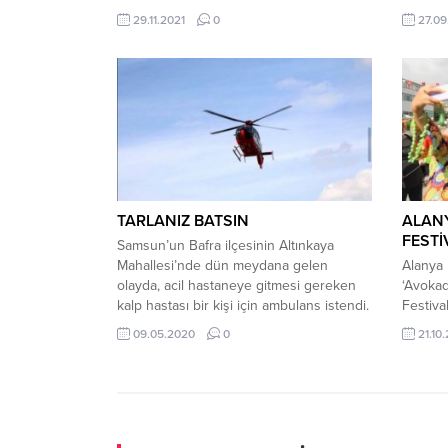
yolculuğuna uğurlandı. Mustafa Cengiz’in
Türkiye
29.11.2021
0
27.09
Marmara Üniversitesi İlahiyat Fakültesi
tatbika
Camisine getirilen cenazesi, rüzgar ve
Belediy
yağış nedeniyle girişteki kapalı alana
sürecek
alındı. Cengiz’in oğlu Sarper Cengiz,
Belediy
burada taziyeleri kabul etti. İkindi vakti
sağladı
kılınan cenaze namazına Cengiz’in
Alanya 
yakınlarının yanı sıra;...
aldığı 
birbiri
TARLANIZ BATSIN
ALAN
FESTİ
Samsun’un Bafra ilçesinin Altınkaya
Mahallesi’nde dün meydana gelen
Alanya 
olayda, acil hastaneye gitmesi gereken
‘Avokad
kalp hastası bir kişi için ambulans istendi.
Festiva
Ancak hastanın Altınkaya Barajı’nın Sinop
festiva
09.05.2020
0
21.10
tarafında bulunması ve sokağa çıkma
Beledi
kısıtlaması dolayısıyla feribot
“Alanya
çalışmadığından Samsun’dan ambulans
ve kent
helikopter talep edildi. Sağlık Bakanlığı
ekonomi
112 acil ambulans helikopteri hastayı
amacın
almak için Samsun’dan havalandı.
Belediy