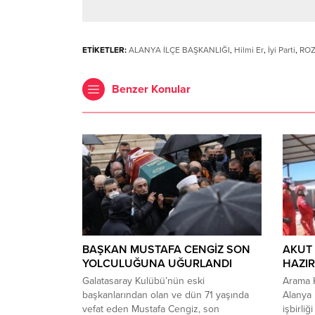
ETİKETLER:
ALANYA İLÇE BAŞKANLIĞI
,
Hilmi Er
,
İyi Parti
,
ROZ
Benzer Konular
BAŞKAN MUSTAFA CENGİZ SON
AKUT
YOLCULUĞUNA UĞURLANDI
HAZI
Galatasaray Kulübü’nün eski
Arama K
başkanlarından olan ve dün 71 yaşında
Alanya 
vefat eden Mustafa Cengiz, son
işbirli