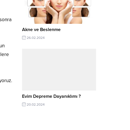
 sonra
Akne ve Beslenme
26.02.2024
nun
nlere
iyoruz.
Evim Depreme Dayanıklımı ?
20.02.2024