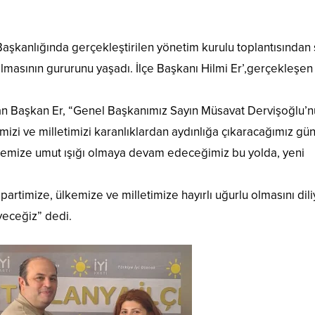
 Başkanlığında gerçekleştirilen yönetim kurulu toplantısından
ılmasının gururunu yaşadı. İlçe Başkanı Hilmi Er’,gerçekleşen
pan Başkan Er, “Genel Başkanımız Sayın Müsavat Dervişoğlu’
emizi ve milletimizi karanlıklardan aydınlığa çıkaracağımız gü
lkemize umut ışığı olmaya devam edeceğimiz bu yolda, yeni
ın partimize, ülkemize ve milletimize hayırlı uğurlu olmasını dil
eyeceğiz” dedi.