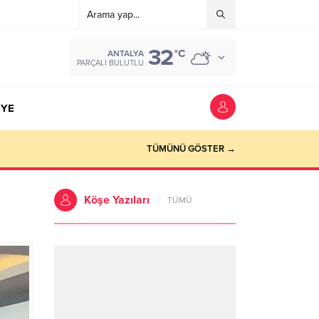
32
°C
ANTALYA
PARÇALI BULUTLU
YE
TÜMÜNÜ GÖSTER →
Köşe Yazıları
TÜMÜ