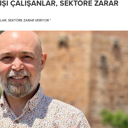
DIŞI ÇALIŞANLAR, SEKTÖRE ZARAR
ropikal...
cenazede çelenk yerine...
NLAR, SEKTÖRE ZARAR VERİYOR ”