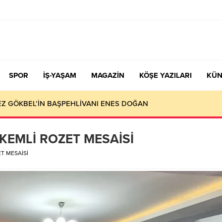
SPOR
İŞ-YAŞAM
MAGAZİN
KÖŞE YAZILARI
KÜN
KEZ GÖKBEL’İN BAŞPEHLİVANI ENES DOĞAN
KEMLİ ROZET MESAİSİ
T MESAİSİ