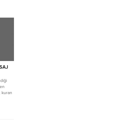
tmalar’ı
nyada
akürek’e
peş
nü.
ESAJ
diği
len
t kuran
a gelen
16’da
Ulaş
p
ağa