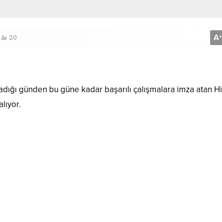
A
+
20
ladığı günden bu güne kadar başarılı çalışmalara imza atan Hi
lıyor.