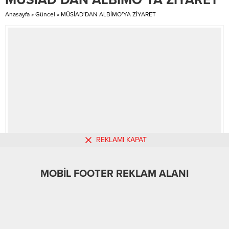
çalışmaları başlatıldı. Arama
”Yazı bilmem...
Anasayfa
»
Güncel
»
MÜSİAD’DAN ALBİMO’YA ZİYARET
çalışmaları...
REKLAMI KAPAT
MOBİL FOOTER REKLAM ALANI
MOBİL REKLAM ALANI