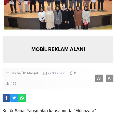
MOBİL REKLAM ALANI
Türkiye
Üst Manşet
27.03.2022
0
A
A
+
-
456
Kültür Sanat Yarışmaları kapsamında “Münazara”