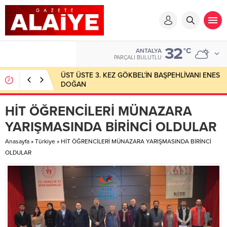
32
°C
ANTALYA
PARÇALI BULUTLU
ÜST ÜSTE 3. KEZ GÖKBEL’İN BAŞPEHLİVANI ENES
DOĞAN
HİT ÖĞRENCİLERİ MÜNAZARA
YARIŞMASINDA BİRİNCİ OLDULAR
Anasayfa
»
Türkiye
»
HİT ÖĞRENCİLERİ MÜNAZARA YARIŞMASINDA BİRİNCİ
OLDULAR