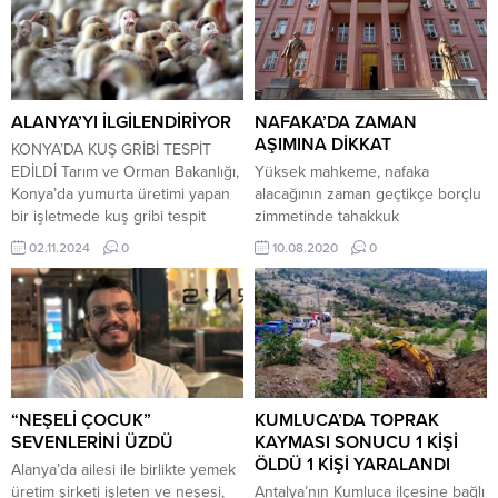
ALANYA’YI İLGİLENDİRİYOR
NAFAKA’DA ZAMAN
AŞIMINA DİKKAT
KONYA’DA KUŞ GRİBİ TESPİT
EDİLDİ Tarım ve Orman Bakanlığı,
Yüksek mahkeme, nafaka
Konya’da yumurta üretimi yapan
alacağının zaman geçtikçe borçlu
bir işletmede kuş gribi tespit
zimmetinde tahakkuk
edildiğini duyurdu. Yaspılan
edeceğinden, takip gününden
02.11.2024
0
10.08.2020
0
açıklamada, “Yumurtalar tüketime
geriye doğru on yıldan önce
sunulmadan derhal imha
işlemiş olan nafaka alacağının
edilmiştir” ifadelerine yer verildi.
zaman aşımına uğradığına
Tarım ve Orman Bakanlığı,
hükmetti. Kararla birlikte 10 yılı
Konya’nın Meram ilçesinde
geçmiş nafaka alacakları tahsil
yumurta üretimi yapan bir
edilemeyecek. İcra Hukuk
işletmede kuş gribi vakasının
Mahkemesi, şiddetli
yaşandığını ve enfekte olmuş...
geçimsizlikten boşanan kadına
“NEŞELİ ÇOCUK”
KUMLUCA’DA TOPRAK
nafaka ödenmesine hükmetti.
SEVENLERİNİ ÜZDÜ
KAYMASI SONUCU 1 KİŞİ
Nafaka alacağını bir türlü tahsil
ÖLDÜ 1 KİŞİ YARALANDI
Alanya’da ailesi ile birlikte yemek
edemeyen kadın,...
üretim şirketi işleten ve neşesi,
Antalya’nın Kumluca ilçesine bağlı