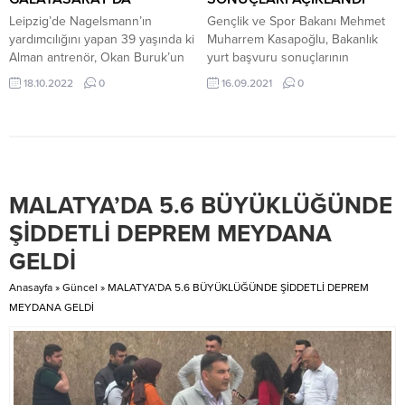
var. Futboldan kaynaklanan..
Leipzig’de Nagelsmann’ın
Gençlik ve Spor Bakanı Mehmet
Üzüntüsünü ve acısını...
yardımcılığını yapan 39 yaşında ki
Muharrem Kasapoğlu, Bakanlık
Alman antrenör, Okan Buruk’un
yurt başvuru sonuçlarının
teknik ekibine katıldı. Galatasaray
açıklandığını duyurdu. Kasapoğlu,
18.10.2022
0
16.09.2021
0
Kulübü, Alman antrenör Moritz
sosyal medya hesabından yaptığı
Volz ile anlaşma sağladı. Sarı-
paylaşımda, “Üniversiteli
kırmızılı kulüpten yapılan
arkadaşlarım, GSB Yurtları
bilgilendirmede, “Yardımcı
başvuru sonuçlarınız belli oldu.
antrenör Moritz Volz, teknik
Yoğun başvuruları hızlı ve objektif
direktörümüz Okan Buruk’un
bir şekilde 12 farklı kurumdan
MALATYA’DA 5.6 BÜYÜKLÜĞÜNDE
bilgisi ve isteği doğrultusunda
verilerle değerlendirerek
teknik heyete katılacaktır. Teknik
sonuçlandırdık. Yeni yuvanızda
ŞİDDETLİ DEPREM MEYDANA
direktörümüz Okan Buruk’un 1 ay
sizi ağırlamak için
GELDİ
önce görüşme...
sabırsızlanıyoruz” sözlerini
kullandı. Öğrenciler sonuçları,...
Anasayfa
»
Güncel
»
MALATYA’DA 5.6 BÜYÜKLÜĞÜNDE ŞİDDETLİ DEPREM
MEYDANA GELDİ