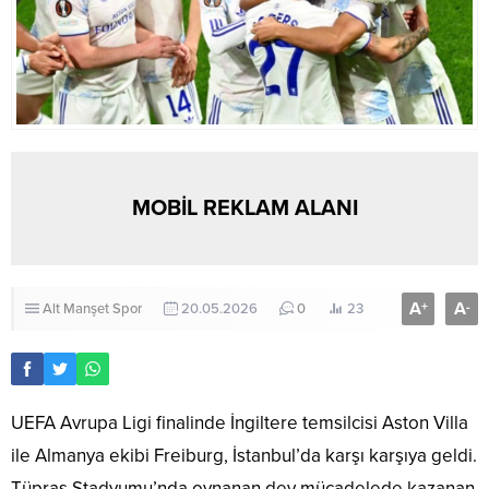
MOBİL REKLAM ALANI
A
A
+
-
Alt Manşet
Spor
20.05.2026
0
23
UEFA Avrupa Ligi finalinde İngiltere temsilcisi Aston Villa
ile Almanya ekibi Freiburg, İstanbul’da karşı karşıya geldi.
Tüpraş Stadyumu’nda oynanan dev mücadelede kazanan