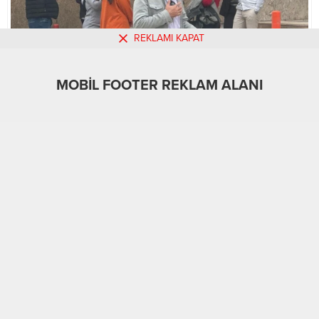
REKLAMI KAPAT
MOBİL FOOTER REKLAM ALANI
MOBİL REKLAM ALANI
Güncel
Türkiye
Üst Manşet
20.05.2026
0
A
A
+
-
21