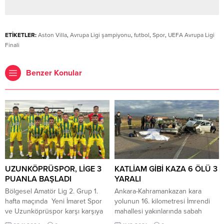
ETİKETLER:
Aston Villa
,
Avrupa Ligi şampiyonu
,
futbol
,
Spor
,
UEFA Avrupa Ligi
Finali
Benzer Konular
UZUNKÖPRÜSPOR, LİGE 3
KATLİAM GİBİ KAZA 6 ÖLÜ 3
PUANLA BAŞLADI
YARALI
Bölgesel Amatör Lig 2. Grup 1.
Ankara-Kahramankazan kara
hafta maçında Yeni İmaret Spor
yolunun 16. kilometresi İmrendi
ve Uzunköprüspor karşı karşıya
mahallesi yakınlarında sabah
geldi. Bugün saat 14.00’te Yeni
saatlerinde meydana gelen