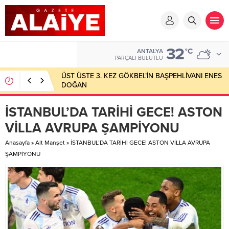
32
°C
ANTALYA
PARÇALI BULUTLU
ÜST ÜSTE 3. KEZ GÖKBEL’İN BAŞPEHLİVANI ENES
DOĞAN
İSTANBUL’DA TARİHİ GECE! ASTON
VİLLA AVRUPA ŞAMPİYONU
Anasayfa
»
Alt Manşet
»
İSTANBUL’DA TARİHİ GECE! ASTON VİLLA AVRUPA
ŞAMPİYONU