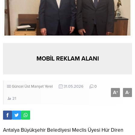
MOBİL REKLAM ALANI
Güncel
Üst Manşet
Yerel
31.05.2026
0
A
A
+
-
21
Antalya Büyükşehir Belediyesi Meclis Üyesi Hür Diren