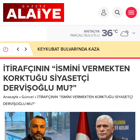
36
°C
ANTALYA
PARÇALI BULUTLU
KEYKUBAT BULVARI’NDA KAZA
İTİRAFÇININ “İSMİNİ VERMEKTEN
KORKTUĞU SİYASETÇİ
DERVİŞOĞLU MU?”
Anasayfa
»
Güncel
»
İTİRAFÇININ “İSMİNİ VERMEKTEN KORKTUĞU SİYASETÇİ
DERVİŞOĞLU MU?”