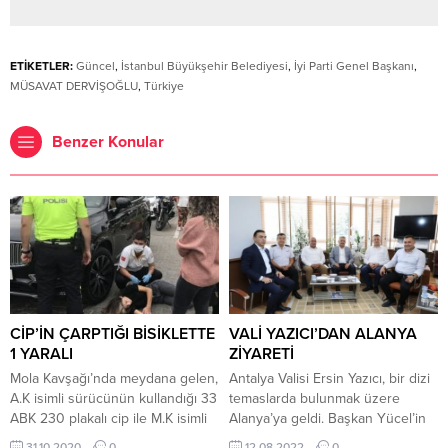
ETİKETLER:
Güncel
,
İstanbul Büyükşehir Belediyesi
,
İyi Parti Genel Başkanı
,
MÜSAVAT DERVİŞOĞLU
,
Türkiye
Benzer Konular
CİP’İN ÇARPTIĞI BİSİKLETTE
VALİ YAZICI’DAN ALANYA
1 YARALI
ZİYARETİ
Mola Kavşağı’nda meydana gelen,
Antalya Valisi Ersin Yazıcı, bir dizi
A.K isimli sürücünün kullandığı 33
temaslarda bulunmak üzere
ABK 230 plakalı cip ile M.K isimli
Alanya’ya geldi. Başkan Yücel’in
genç kızın kullandığı elektrikli
de eşlik ettiği Vali Yazıcı, esnaflar,
31.10.2020
0
12.08.2022
0