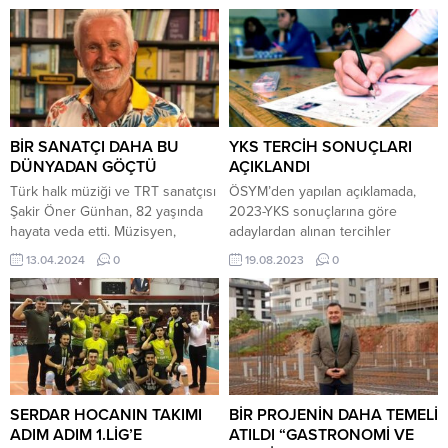
BİR SANATÇI DAHA BU
YKS TERCİH SONUÇLARI
DÜNYADAN GÖÇTÜ
AÇIKLANDI
Türk halk müziği ve TRT sanatçısı
ÖSYM’den yapılan açıklamada,
Şakir Öner Günhan, 82 yaşında
2023-YKS sonuçlarına göre
hayata veda etti. Müzisyen,
adaylardan alınan tercihler
Muğla’nın Bodrum ilçesinde
doğrultusunda, 2023-YKS
13.04.2024
0
19.08.2023
0
tedavi gördüğü hastanede
yükseköğretim programlarına
yaşamını yitirdi. 1942 yılında
merkezi yerleştirme işlemlerinin
doğan Günhan, 2020 yılında
tamamlandığı bildirildi. Adayların,
düzenli aralıklarla yaptırdığı
yerleştirme sonuçlarını T.C. Kimlik
check-up sırasında kalın bağırsak
numaraları ve aday şifreleri ile
kanserine yakalandığını öğrendi.
ÖSYM’nin
Tümörün kontrol altına alınması
https://sonuc.osym.gov.tr internet
için kemoterapi tedavisi almaya
adresinden öğrenebileceği
SERDAR HOCANIN TAKIMI
BİR PROJENİN DAHA TEMELİ
başlayan Günhan’ın, kemoterapi...
kaydedildi. Yükseköğretim Kurulu
ADIM ADIM 1.LİG’E
ATILDI “GASTRONOMİ VE