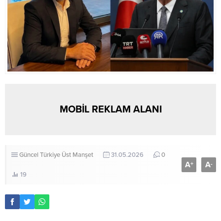
MOBİL REKLAM ALANI
Güncel
Türkiye
Üst Manşet
31.05.2026
0
A
A
+
-
19