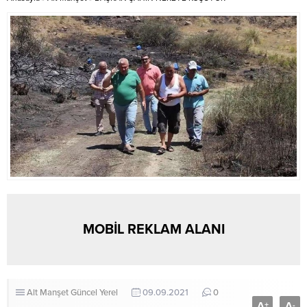
Çoşkulu ve umutlu bir ekip
Göğüs Cerrahisi Ana Bilim
olarak,...
Dalı’ndan Dr. Öğr. Üyesi Hilmi...
MOBİL REKLAM ALANI
Alt Manşet
Güncel
Yerel
09.09.2021
0
A
A
+
-