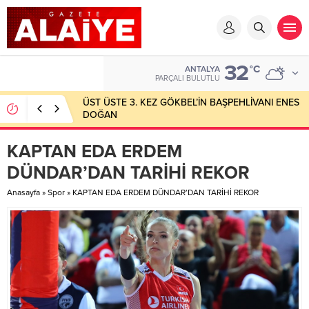
32
°C
ANTALYA
PARÇALI BULUTLU
ÜST ÜSTE 3. KEZ GÖKBEL’İN BAŞPEHLİVANI ENES
DOĞAN
KAPTAN EDA ERDEM
DÜNDAR’DAN TARİHİ REKOR
Anasayfa
»
Spor
»
KAPTAN EDA ERDEM DÜNDAR’DAN TARİHİ REKOR