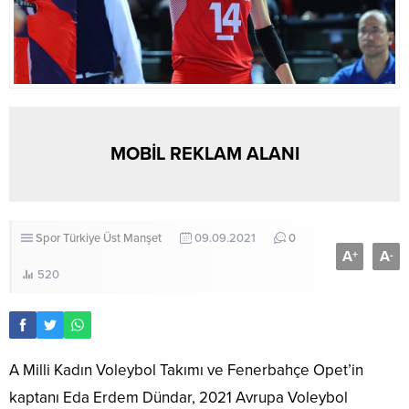
MOBİL REKLAM ALANI
Spor
Türkiye
Üst Manşet
09.09.2021
0
A
A
+
-
520
A Milli Kadın Voleybol Takımı ve Fenerbahçe Opet’in
kaptanı Eda Erdem Dündar, 2021 Avrupa Voleybol