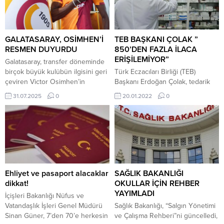
GALATASARAY, OSİMHEN’İ
TEB BAŞKANI ÇOLAK ”
RESMEN DUYURDU
850’DEN FAZLA İLACA
ERİŞİLEMİYOR”
Galatasaray, transfer döneminde
birçok büyük kulübün ilgisini geri
Türk Eczacıları Birliği (TEB)
çeviren Victor Osimhen’in
Başkanı Erdoğan Çolak, tedarik
transferini açıkladı. Sarı-kırmızılı
edilemeyen ilaç sayısının 850’yi
31.07.2025
0
20.01.2022
0
ekipten yapılan açıklamada şu
aştığını, tedarik sorunu nedeniyle
sözlere yer verildi: “Profesyonel
10 reçeteden 8’inin
futbolcu Victor James Osimhen’in
karşılanmadığını söyledi.
transferi konusunda, kulübü
Çolak, “Eczanelere gelen 10
SSCN Napoli SPA ile anlaşmaya
reçetenin 7-8’i ilaç yokluğu
varılmıştır. Bu kapsamda,
nedeniyle karşılanmıyor. Önceki
futbolcunun eski kulübüne net
yıllarda döviz kurundaki makas az
75.000.000 EUR transfer bedeli
açıldığı için şubat ayında
Ehliyet ve pasaport alacaklar
SAĞLIK BAKANLIĞI
ödenecektir. Ayrıca, yapılan
bulunmayan ilaç sayısı 100 bazen
dikkat!
OKULLAR İÇİN REHBER
anlaşma kapsamında...
de 150 kalem oluyordu. Aralık
YAYIMLADI
İçişleri Bakanlığı Nüfus ve
ve...
Vatandaşlık İşleri Genel Müdürü
Sağlık Bakanlığı, “Salgın Yönetimi
Sinan Güner, 7’den 70’e herkesin
ve Çalışma Rehberi”ni güncelledi,