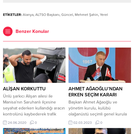
ETİKETLER:
Alanya
,
ALTSO Başkanı
,
Güncel
,
Mehmet Şahin
,
Yerel
Benzer Konular
ALİŞAN KORKUTTU
AHMET AĞAOĞLU’NDAN
ERKEN SEÇİM KARARI
Ünlü şarkıcı Alişan ailesi ile
Manisa’nın Saruhanlı ilçesine
Başkan Ahmet Ağaoğlu ve
seyahat ederken kullandığı aracın
yönetim kurulu, kulübü
kontrolünü kaybederek trafik
olağanüstü seçimli genel kurula
kazası yaptı.
götürüyor. Trabzonspor’dan
24.06.2020
0
02.03.2023
0
yapılan açıklama şu şekilde:
“Tüzüğümüzün 30. maddesine