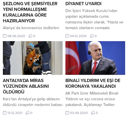
galibiyetle 3 hafta sonra kazanan
Alanyaspor’a galibiyeti getiren
ŞEZLONG VE ŞEMSİYELER
DİYANET UYARDI
Ankaragücü,...
golleri 49. dakikada Ahmed
YENİ NORMALLEŞME
Din İşleri Yüksek Kurulu’ndan
Hassan ve 79. dakikada Oğuz...
KURALLARINA GÖRE
yapılan açıklamada cuma
HAZIRLANIYOR
namazına ilişkin olarak, “Hasta ve
Alanya`da koronavirüs tedbirleri
temaslı olanların cemaate
kapsamında giriş ve çıkışları
katılmamaları ve karantina
08.06.2020
0
04.12.2020
0
kapatılan dünyaca ünlü plajlar yaz
şartlarına riayet etmeleri dinen
sezonuna yeni uygulamalar ve
zorunlu” açıklamasını yaptı.
yeni kurallarla hazırlanmaya
Diyanet İşleri Başkanlığı’nın
devam ediliyor. Sahilde şezlong
sitesinden yapılan yazılı
ve şemsiyeler sosyal mesafeli
açıklamada, “Salgın tedbirleri ve
yeni düzene göre yerini alacak.
elverişsiz hava şartlarının bir
Aralarında mesafe bırakılan çift
araya gelmesi ve son zamanlarda
yönlü yürüyüş yolları yapılacak
vaka sayılarındaki artış sebebiyle
ANTALYA’DA MİRAS
BİNALİ YILDIRIM VE EŞİ DE
olan plajlarda, bu yollar hazırlanan
aşağıdaki açıklamaya gerek
YÜZÜNDEN ABLASINI
KORONAYA YAKALANDI
şezlong ve şemsiyelerin olduğu
görülmüştür: İslam...
ÖLDÜRDÜ
AK Parti İzmir Milletvekili Binali
bölüme...
Kars’tan Antalya’ya gelip ablasını
Yıldırım ve eşi corona virüse
öldürdü cinayetin nedenini babası
yakalandı. Açıklamayı Twitter
açıkladı. Antalya Aksu’da yaşayan
hesabı üzerinden Binali Yıldırım
13.12.2021
0
03.09.2020
0
Gülderen Çelik, kardeşi Kutlay
yaptı. Yıldırım paylaşımında şu
Çelik tarafından tabancayla
ifadeleri kullandı: “Vücut kırgınlığı
öldürüldü. Cinayetin miras
nedeniyle bu sabah Semiha