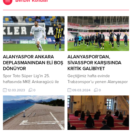
Benzer Konular
ALANYASPOR ANKARA
ALANYASPOR’DAN,
DEPLASMANINDAN ELİ BOŞ
SİVASSPOR KARŞISINDA
DÖNÜYOR
KRİTİK GALİBİYET
Spor Toto Süper Lig’in 25.
Geçtiğimiz hafta evinde
haftasında MKE Ankaragücü ile
Trabzonspor’u yenen Alanyaspor
Corendon Alanyaspor karşılaştı.
bu hafta da Sivasspor
12.03.2023
0
09.03.2024
0
Mücadeleyi ev sahibi ekip 2-0
deplasmanından 3 puan alarak
kazandı. Ankaragücü, Ali Sowe’un
düşme hattından uzaklaştı.
18. dakikada attığı golle ilk yarıyı 1-
Trendyol Süper Lig’in 29.
0 önde tamamladı. Sarı-
haftasında EMS Yapı Sivasspor ile
lacivertliler, 76’da Milson ile bir
Corendon Alanyaspor karşılaştı.
gol daha buldu ve mücadeleden
Konuk ekip ilk yarısı golsüz biten
2-0’lık üstünlükle ayrıldı. Bu
müsabakayı 2-1 kazandı.