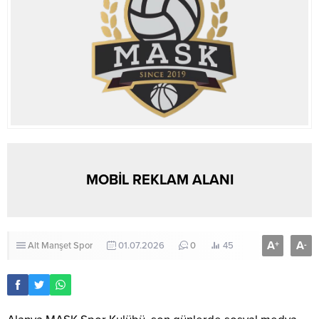
MOBİL REKLAM ALANI
A
A
+
-
Alt Manşet
Spor
01.07.2026
0
45