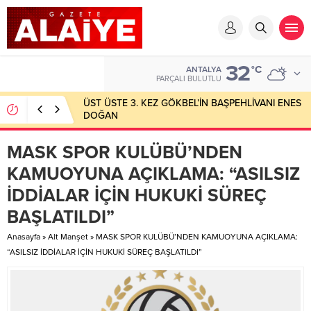
32
°C
ANTALYA
PARÇALI BULUTLU
ÜST ÜSTE 3. KEZ GÖKBEL’İN BAŞPEHLİVANI ENES
DOĞAN
MASK SPOR KULÜBÜ’NDEN
KAMUOYUNA AÇIKLAMA: “ASILSIZ
İDDİALAR İÇİN HUKUKİ SÜREÇ
BAŞLATILDI”
Anasayfa
»
Alt Manşet
»
MASK SPOR KULÜBÜ’NDEN KAMUOYUNA AÇIKLAMA:
“ASILSIZ İDDİALAR İÇİN HUKUKİ SÜREÇ BAŞLATILDI”