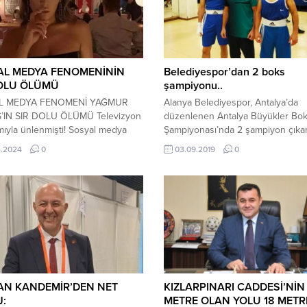
AL MEDYA FENOMENİNİN
Belediyespor’dan 2 boks
DOLU ÖLÜMÜ
şampiyonu..
L MEDYA FENOMENİ YAĞMUR
Alanya Belediyespor, Antalya’da
’IN SIR DOLU ÖLÜMÜ Televizyon
düzenlenen Antalya Büyükler Bo
ıyla ünlenmişti! Sosyal medya
Şampiyonası’nda 2 şampiyon çıkar
ni Yağmur ölü bulundu! Sosyal
Belediyespor boksörlerinden Ah
4.2024
0
03.09.2019
0
fenomeni, 28 yaşındaki Yağmur
İlgün ve Mert Bican yarıştıkları ka
 ABD’de, kaldığı evde ölü bulundu.
birinci olarak Alanya’nın gururu ol
ğı bir televizyon programıyla
Sporcularımız elde ettikleri bu baş
 Taktaş’ın cenazesi, kesin ölüm
23 Eylül’de yapılacak Gruplar Tür
in belirlenebilmesi için yapılan
Şampiyonası’na katılmaya hak kaza
in ardından getirildiği memleketi
Belediyespor Kulüp Başkanı Meh
 toprağa verildi. Taktaş’ın...
Erken antrenör ve her iki şampiy
kutlayarak...
AN KANDEMİR’DEN NET
KIZLARPINARI CADDESİ’NİN
:
METRE OLAN YOLU 18 METR