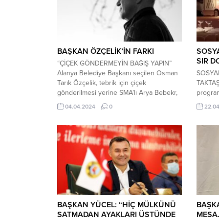
BAŞKAN ÖZÇELİK’İN FARKI
SOSY
SIR 
“ÇİÇEK GÖNDERMEYİN BAĞIŞ YAPIN”
Alanya Belediye Başkanı seçilen Osman
SOSYA
Tarık Özçelik, tebrik için çiçek
TAKTAŞ
gönderilmesi yerine SMA’lı Arya Bebekr,
program
LÖSEV, Mehmetçik Vakfı ya da Çağdaş
fenome
04.04.2024
0
22.0
Yaşamı Destekleme Derneği’ne bağış
medya 
yapılmasını rica etti. 31 Mart 2024 Pazar
Taktaş,
günü yapılan yerel seçimde Alanya
Katıldı
Belediyesini rekor bir oy farklı ile
ünlenen
kazanan CHP Adayı...
nedenin
otopsin
Adana’da
BAŞKAN YÜCEL: “HİÇ MÜLKÜNÜ
BAŞK
SATMADAN AYAKLARI ÜSTÜNDE
MESAJ