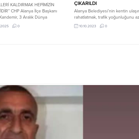
ÇIKARILDI
LERİ KALDIRMAK HEPİMİZİN
DİR” CHP Alanya İlçe Başkanı
Alanya Belediyesi’nin kentin ulaşı
Kandemir, 3 Aralık Dünya
rahatlatmak, trafik yoğunluğunu a
ler Günü dolayısıyla yayımladığı
ve konforlu bir ulaşım sağlamak a
.2025
0
10.10.2023
0
, engelli bireylerin toplumdaki
hayata geçirdiği prestij caddelerin
 sadece “destek bekleyen” değil,
olan Kızlarpınarı prestij caddesi iç
“değer üreten” aktif bireyler
hazırlanan imar planı askıdan iner
a dikkat çekti. Kandemir
kesinleşti. Yolun genişliğini 12 m
asında, engelli vatandaşların
18 metreye çıkaran uygulamanın pl
en istihdama, sosyal yaşamdan
ulaşım master planına uygun olar
l hayata kadar her alanda eşit
hayata geçirilecek. DÖNÜŞÜM S
ra sahip...
CADDE YENİ...