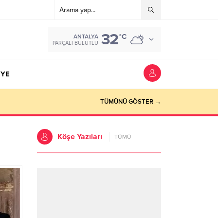
32
°C
ANTALYA
PARÇALI BULUTLU
YE
TÜMÜNÜ GÖSTER →
Köşe Yazıları
TÜMÜ