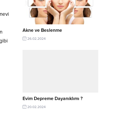
anevi
Akne ve Beslenme
in
26.02.2024
gibi
Evim Depreme Dayanıklımı ?
20.02.2024