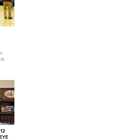
ks
dı.
met
tegoride
dular.
arıyla
kiye
ndılar.
met
onu
 12
EYE