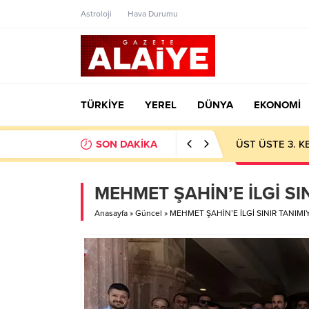
Astroloji
Hava Durumu
TÜRKİYE
YEREL
DÜNYA
EKONOMİ
SON DAKİKA
ÜST ÜSTE 3. 
MEHMET ŞAHİN’E İLGİ SI
Anasayfa
»
Güncel
»
MEHMET ŞAHİN’E İLGİ SINIR TANIM