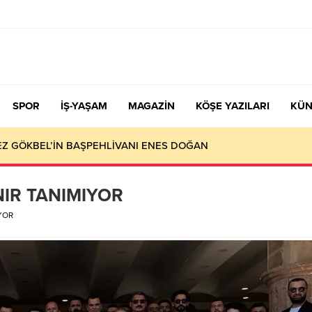
SPOR
İŞ-YAŞAM
MAGAZİN
KÖŞE YAZILARI
KÜN
KEZ GÖKBEL’İN BAŞPEHLİVANI ENES DOĞAN
NIR TANIMIYOR
IYOR