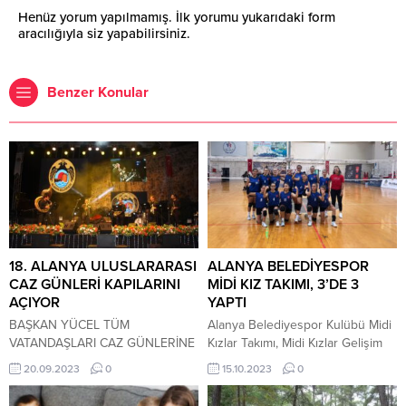
Henüz yorum yapılmamış. İlk yorumu yukarıdaki form
aracılığıyla siz yapabilirsiniz.
Benzer Konular
18. ALANYA ULUSLARARASI
ALANYA BELEDİYESPOR
CAZ GÜNLERİ KAPILARINI
MİDİ KIZ TAKIMI, 3’DE 3
AÇIYOR
YAPTI
BAŞKAN YÜCEL TÜM
Alanya Belediyespor Kulübü Midi
VATANDAŞLARI CAZ GÜNLERİNE
Kızlar Takımı, Midi Kızlar Gelişim
DAVET ETTİ Alanya Belediyesi
Ligi Doğu Grubu üçüncü maçında
20.09.2023
0
15.10.2023
0
tarafından bu yıl 18.’si
bugün Alanya Atatürk Spor
düzenlenecek olan Alanya
Salonunda Alanya Gençlik ve