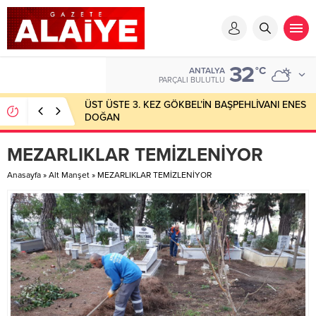
32
°C
ANTALYA
PARÇALI BULUTLU
ÜST ÜSTE 3. KEZ GÖKBEL’İN BAŞPEHLİVANI ENES
DOĞAN
MEZARLIKLAR TEMİZLENİYOR
Anasayfa
»
Alt Manşet
»
MEZARLIKLAR TEMİZLENİYOR