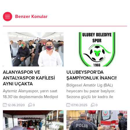
Benzer Konular
ALANYASPOR VE
ULUBEYSPOR’DA
ANTALYASPOR KAFİLESİ
ŞAMPİYONLUK İNANCI!
AYNI UÇAKTA
Bölgesel Amatör Lig (BAL)
Aytemiz Alanyaspor, yarın saat
heyecanı bu pazar başlıyor.
18.30’da deplasmanda Medipol
Sezona güçlü bir kadro ile
Başakşehir ile karşılaşacak. Ayrıca
hazırlanan Ulubey Belediyespor,
12.06.2020
0
07.10.2025
0
Fraport TAV Antalyaspor da aynı
taraftarına şampiyonluk sözü
gün saat 21.00’da Beşiktaş ile
verdi. Kulüpten yapılan
karşılaşacağı için iki kulüp
açıklamada, “Bu sezon çok iyi bir
yönetimi anlaşarak tek
kadro kuruldu. Şampiyonluk