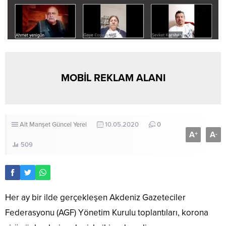
MOBİL REKLAM ALANI
Alt Manşet
Güncel
Yerel
10.05.2020
0
A
A
+
-
509
Her ay bir ilde gerçekleşen Akdeniz Gazeteciler
Federasyonu (AGF) Yönetim Kurulu toplantıları, korona