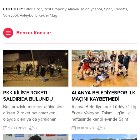
ETİKETLER:
Cafer Kirkit
,
Rest Property Alanya Belediyespor
,
Spor
,
Transfer
,
Voleybol
,
Voleybol Erkekler 1.Lig
Benzer Konular
PKK KİLİS’E ROKETLİ
ALANYA BELEDİYESPOR İLK
SALDIRIDA BULUNDU
MAÇINI KAYBETMEDİ
Boş araziyle mermer atölyesine
Alanya Belediyespor Türkiye 1.Lig
düşen 2 roket patlamazken,
Erkek Voleybol Takımı, lig’in ilk
olayda ölen ya da yaralanan
haftasında kendi evinde Saint
olmadı. Yetkililer, roketlerin YPG
Joseph Spor’u konuk etti. Alanya
19.03.2021
0
10.10.2020
0
kontrolündeki Tel Rıfat
Atatürk Kapalı Spor Salonu’nda
bölgesinden atıldığının
saat 14.00’de bugün oynanan