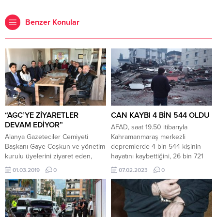
Benzer Konular
“AGC’YE ZİYARETLER
CAN KAYBI 4 BİN 544 OLDU
DEVAM EDİYOR”
AFAD, saat 19.50 itibarıyla
Alanya Gazeteciler Cemiyeti
Kahramanmaraş merkezli
Başkanı Gaye Coşkun ve yönetim
depremlerde 4 bin 544 kişinin
kurulu üyelerini ziyaret eden,
hayatını kaybettiğini, 26 bin 721
Alanya Emlakçılar Derneği
kişinin yaralandığını bildirdi.
01.03.2019
0
07.02.2023
0
(ALEMDER) Başkanı Özgür Erbaş
AFAD’dan yapılan açıklamada,
dernekleşme süreci hakkında
dün meydana gelen
bilgi verdiler. ALEMDER yönetimi,
Kahramanmaraş’ın Pazarcık
emlak sektöründe yaşanan
ilçesindeki 7,7 büyüklüğündeki
sorunlar ve çözümü noktasında
depremin ardından, en büyüğü