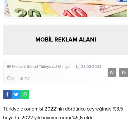
MOBİL REKLAM ALANI
Ekonomi
Güncel
Türkiye
Üst Manşet
28.02.2023
A
A
+
-
0
117
Türkiye ekonomisi 2022’nin dördüncü çeyreğinde %3,5
büyüdü. 2022 yılı büyüme oranı %5,6 oldu.