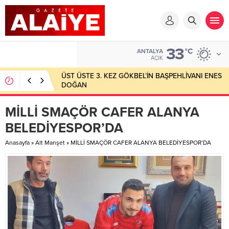
33
°C
ANTALYA
AÇIK
ÜST ÜSTE 3. KEZ GÖKBEL’İN BAŞPEHLİVANI ENES
DOĞAN
MİLLİ SMAÇÖR CAFER ALANYA
BELEDİYESPOR’DA
Anasayfa
»
Alt Manşet
»
MİLLİ SMAÇÖR CAFER ALANYA BELEDİYESPOR’DA