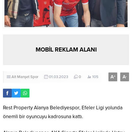
MOBİL REKLAM ALANI
A
A
+
-
Alt Manşet
Spor
01.03.2023
0
105
Rest Property Alanya Belediyespor, Efeler Ligi yolunda
önemli bir oyuncuyu kadrosuna kattı.