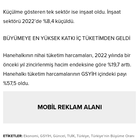
Küçülme gösteren tek sektör ise inşaat oldu. İnşaat
sektörü 2022’de %8,4 küçüldü.
BÜYÜMEYE EN YÜKSEK KATKI İÇ TÜKETİMDEN GELDİ
Hanehalkının nihai tüketim harcamaları, 2022 yılında bir
önceki yıl zincirlenmiş hacim endeksine göre %19,7 arttı.
Hanehalkı tüketim harcamalarının GSYİH içindeki payı
%57,5 oldu.
MOBİL REKLAM ALANI
ETİKETLER:
Ekonomi
,
GSYİH
,
Güncel
,
TUİK
,
Türkiye
,
Türkiye’nin Büyüme Oranı