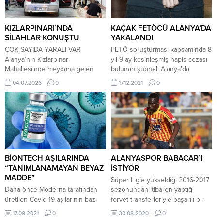
gördükleri eksikleri gidermek
7,6 ile Elbistan’da olmak üzere,
üzere yola çıktıklarını belirterek
toplam 422 depremin meydana
gazetecileri bilgilendirdiler.
geldiği belirtildi. SAKOM’dan
KIZLARPINARI’NDA
KAÇAK FETÖCÜ ALANYA’DA
Başkan Erbaş, emlak sektöründe
alınan bilgilere göre, saat...
SİLAHLAR KONUŞTU
YAKALANDI
öncellikli korsan emlakçı sorunu...
ÇOK SAYIDA YARALI VAR
FETÖ soruşturması kapsamında 8
Alanya’nın Kızlarpınarı
yıl 9 ay kesinleşmiş hapis cezası
Mahallesi’nde meydana gelen
bulunan şüpheli Alanya’da
silahlı kavga ilçede büyük paniğe
yakalandı. Alanya Emniyet
04.07.2026
0
17.12.2021
0
neden oldu. İlk belirlemelere göre
Müdürlüğü Terörle Mücadele
olayda birden fazla kişi
Büro Amirliği (TEM) ekipleri,
yaralanırken, polis ekipleri
FETÖ/PDY’nin yapılanmasına
bölgede geniş çaplı güvenlik
yönelik yürütülen soruşturma
önlemi aldı. Edinilen ilk bilgilere
kapsamında hakkında 8 yıl 9 ay
göre, henüz belirlenemeyen bir
kesinleşmiş hapis cezasıyla
nedenle başlayan tartışma kısa
yakalama kararı bulunan S. Ü.’nün
sürede silahlı çatışmaya dönüştü.
Alanya’da olduğu bilgisine ulaştı.
BİONTECH AŞILARINDA
ALANYASPOR BABACAR’I
Çevrede peş peşe...
Bunun üzerine harekete geçen...
“TANIMLANAMAYAN BEYAZ
İSTİYOR
MADDE”
Süper Lig’e yükseldiği 2016-2017
Daha önce Moderna tarafından
sezonundan itibaren yaptığı
üretilen Covid-19 aşılarının bazı
forvet transferleriyle başarılı bir
tüplerinde paslanmaz çelik tespit
grafik çizen Alanyaspor, kariyerini
17.09.2021
0
30.08.2020
0