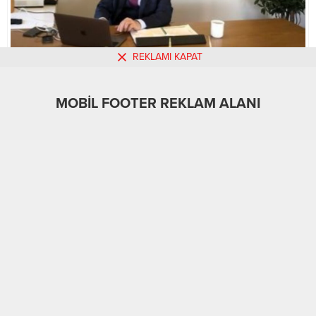
REKLAMI KAPAT
MOBİL FOOTER REKLAM ALANI
MOBİL REKLAM ALANI
Güncel
İş-Yaşam
Türkiye
Üst Manşet
02.08.2025
A
A
+
-
0
32
400 SAHTE PROFESÖR VE DOÇENT İDDİASI ORTALIĞI