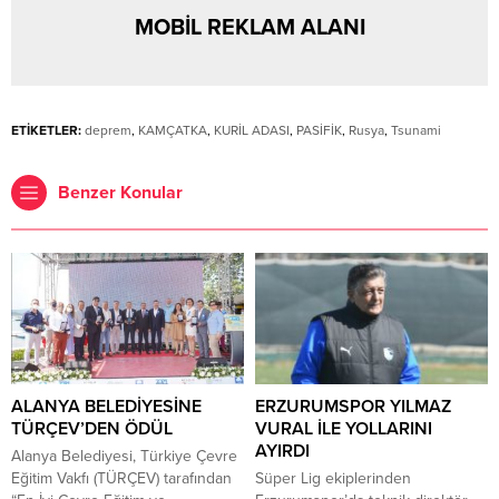
MOBİL REKLAM ALANI
ETİKETLER:
deprem
,
KAMÇATKA
,
KURİL ADASI
,
PASİFİK
,
Rusya
,
Tsunami
Benzer Konular
ALANYA BELEDİYESİNE
ERZURUMSPOR YILMAZ
TÜRÇEV’DEN ÖDÜL
VURAL İLE YOLLARINI
AYIRDI
Alanya Belediyesi, Türkiye Çevre
Eğitim Vakfı (TÜRÇEV) tarafından
Süper Lig ekiplerinden