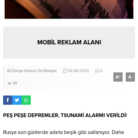
MOBİL REKLAM ALANI
Dünya
Güncel
Üst Manşet
03.08.2025
0
A
A
+
-
38
PEŞ PEŞE DEPREMLER, TSUNAMİ ALARMI VERİLDİ
!
Rusya son günlerde adeta beşik gibi sallanıyor. Daha