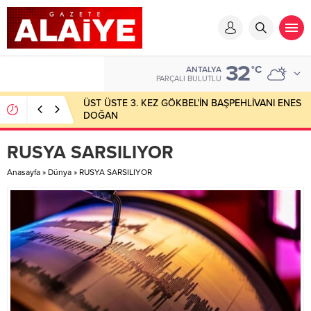
32
°C
ANTALYA
PARÇALI BULUTLU
ÜST ÜSTE 3. KEZ GÖKBEL’İN BAŞPEHLİVANI ENES
DOĞAN
RUSYA SARSILIYOR
Anasayfa
»
Dünya
»
RUSYA SARSILIYOR