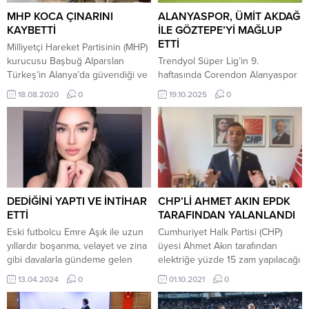
MHP KOCA ÇINARINI
ALANYASPOR, ÜMİT AKDAĞ
KAYBETTİ
İLE GÖZTEPE’Yİ MAĞLUP
ETTİ
Milliyetçi Hareket Partisinin (MHP)
kurucusu Başbuğ Alparslan
Trendyol Süper Lig’in 9.
Türkeş’in Alanya’da güvendiği ve
haftasında Corendon Alanyaspor
sevdiği isim Milliyetçi Hareket
ile Göztepe karşı karşıya geldi.
18.08.2020
0
19.10.2025
0
Partisi Alanya İlçe Örgütünün
Alanya Oba Stadyumu’nda
kurucusu Fevzi Taşdemir hayatını
oynanan mücadelenin ilk
kaybetti. Geçtiğimiz günlerde
yarısında gol sesi çıkmadı.
Milliyetçi Hareket Partisi Alanya
Sessizliği bozan isim 83. dakikada
İlçe Başkanı Mustafa
Ümit Akdağ oldu. 22 yaşındaki
Türkdoğan’ın 23.dönem
oyuncu eski takımı Göztepe’ye
milletvekilli Hüseyin Yıldız ile
karşı attığı golden sonra
birlikte ziyaret ederek şükran
sevinmedi. Maçın kalan
DEDİĞİNİ YAPTI VE İNTİHAR
CHP’Lİ AHMET AKIN EPDK
plaketi sunduğu Fevzi Taşdemir
bölümünde gol sesi çıkmadı ve
ETTİ
TARAFINDAN YALANLANDI
yaşlılığa bağlı çoklu...
Alanyaspor maçı...
Eski futbolcu Emre Aşık ile uzun
Cumhuriyet Halk Partisi (CHP)
yıllardır boşanma, velayet ve zina
üyesi Ahmet Akın tarafından
gibi davalarla gündeme gelen
elektriğe yüzde 15 zam yapılacağı
Yağmur Sarnıç, bir video
iddiası sosyal medya
13.04.2024
0
01.10.2021
0
paylaşarak canına kıyacağını
üzerinden ortaya atıldı. Sosyal
söylemişti. Sosyal medya
medyada zam iddiaları gündemin