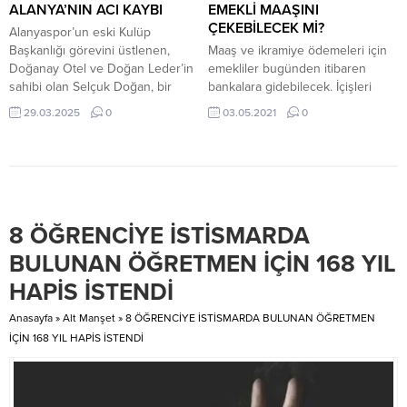
bir kez daha fileleri sarsarak...
ALANYA’NIN ACI KAYBI
EMEKLİ MAAŞINI
ÇEKEBİLECEK Mİ?
Alanyaspor’un eski Kulüp
Başkanlığı görevini üstlenen,
Maaş ve ikramiye ödemeleri için
Doğanay Otel ve Doğan Leder’in
emekliler bugünden itibaren
sahibi olan Selçuk Doğan, bir
bankalara gidebilecek. İçişleri
süredir Alanya Özel Yaşam
Bakanlığı, tam kapanma süreci ile
29.03.2025
0
03.05.2021
0
Hastanesi’nde tedavi görüyordu.
ilgili sıkça sorulan soruları basınla
Doğan’ın vefat haberi, Alanya’da
paylaştı. Bu kapsamda, en çok
büyük üzüntü yarattı. Alanya’nın
sorulan soru emeklilerin maaş ve
sevilen iş insanlarından biri olan
ikramiyeleri oldu. EN YAKIN
Selçuk Doğan, hem spor
ŞUBEYE GİDİLEBİLECEK Bakanlık,
camiasında hem de turizm
tam kapanma döneminde 3-15
8 ÖĞRENCİYE İSTİSMARDA
sektöründe önemli bir isimdi.
Mayıs 2021 tarihleri arasında
Alanyaspor Kulübü’ne...
yapılacak emekli maaş ve
BULUNAN ÖĞRETMEN İÇİN 168 YIL
ikramiye ödemeleri...
HAPİS İSTENDİ
Anasayfa
»
Alt Manşet
»
8 ÖĞRENCİYE İSTİSMARDA BULUNAN ÖĞRETMEN
İÇİN 168 YIL HAPİS İSTENDİ