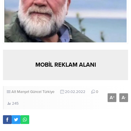
MOBİL REKLAM ALANI
Alt Manşet
Güncel
Türkiye
20.02.2022
0
A
A
+
-
245