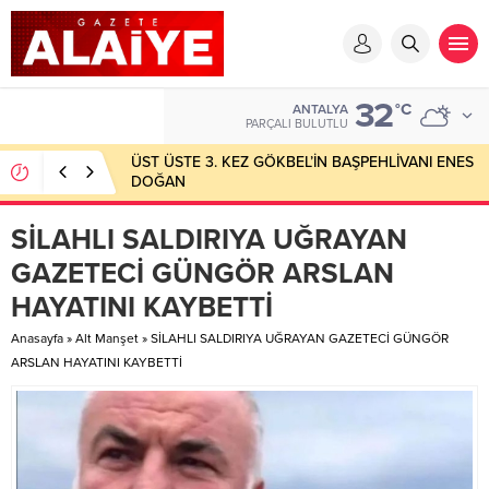
32
°C
ANTALYA
PARÇALI BULUTLU
ÜST ÜSTE 3. KEZ GÖKBEL’İN BAŞPEHLİVANI ENES
DOĞAN
SİLAHLI SALDIRIYA UĞRAYAN
GAZETECİ GÜNGÖR ARSLAN
HAYATINI KAYBETTİ
Anasayfa
»
Alt Manşet
»
SİLAHLI SALDIRIYA UĞRAYAN GAZETECİ GÜNGÖR
ARSLAN HAYATINI KAYBETTİ