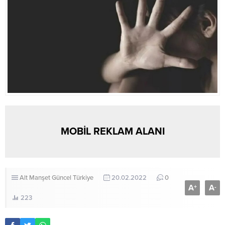
MOBİL REKLAM ALANI
Alt Manşet
Güncel
Türkiye
20.02.2022
0
A
A
+
-
223