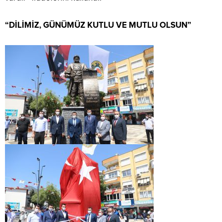
“DİLİMİZ, GÜNÜMÜZ KUTLU VE MUTLU OLSUN”