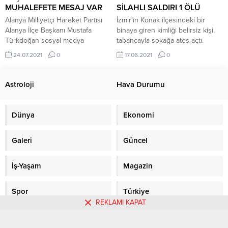
yaptığı,...
Norwich, QPR...
MUHALEFETE MESAJ VAR
SİLAHLI SALDIRI 1 ÖLÜ
Alanya Milliyetçi Hareket Partisi
İzmir’in Konak ilçesindeki bir
Alanya İlçe Başkanı Mustafa
binaya giren kimliği belirsiz kişi,
Türkdoğan sosyal medya
tabancayla sokağa ateş açtı.
hesabından yayınladığı sitemli
Şüpheli, olay yerine gelen polis
24.07.2021
0
17.06.2021
0
paylaşımla dikkat çekti. Başkan
tarafından gözaltına alındı. Olay,
Türkdoğan mesajında, “Bir
saat 11.00 sıralarında, Çankaya
konunun özellikle altını çizmek
Semti’ndeki bir binada meydana
Astroloji
Hava Durumu
istiyorum. Şehrimizde,
geldi. HDP İl Başkanlığı’nın da
Alanya’mızda yaşanan ufak tefek
bulunduğu 7 katlı binaya giren
olumsuzlukları sosyal medya ve
kimliği belirsiz kişi, bir anda
Dünya
Ekonomi
medya üzerinde gündeme
sokağa tabancayla ateş etti.
getirmek için birçok arkadaş ve
Korkan...
Galeri
Güncel
hemşerimiz yarış içinde. Bu ufak
tefek olumsuzlukları...
İş-Yaşam
Magazin
Spor
Türkiye
REKLAMI KAPAT
Yerel
Künye