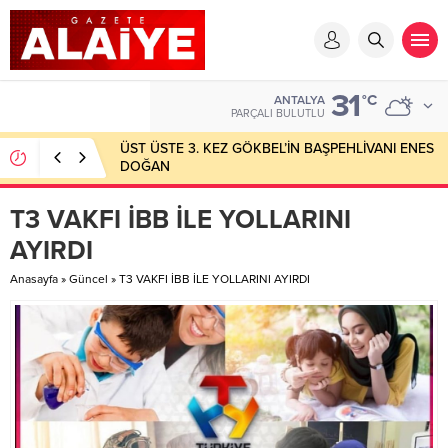
31
°C
ANTALYA
PARÇALI BULUTLU
ÜST ÜSTE 3. KEZ GÖKBEL’İN BAŞPEHLİVANI ENES
DOĞAN
T3 VAKFI İBB İLE YOLLARINI
AYIRDI
Anasayfa
»
Güncel
»
T3 VAKFI İBB İLE YOLLARINI AYIRDI