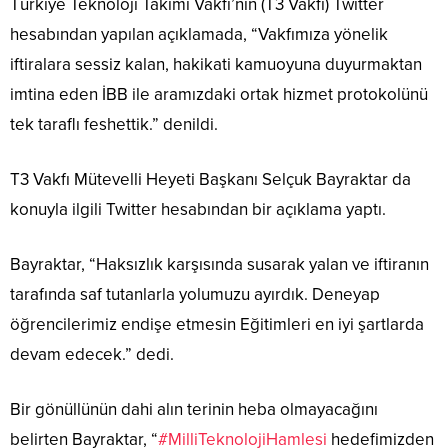
Türkiye Teknoloji Takımı Vakfı’nın (T3 Vakfı) Twitter
hesabından yapılan açıklamada, “Vakfımıza yönelik
iftiralara sessiz kalan, hakikati kamuoyuna duyurmaktan
imtina eden İBB ile aramızdaki ortak hizmet protokolünü
tek taraflı feshettik.” denildi.
T3 Vakfı Mütevelli Heyeti Başkanı Selçuk Bayraktar da
konuyla ilgili Twitter hesabından bir açıklama yaptı.
Bayraktar, “Haksızlık karşısında susarak yalan ve iftiranın
tarafında saf tutanlarla yolumuzu ayırdık. Deneyap
öğrencilerimiz endişe etmesin Eğitimleri en iyi şartlarda
devam edecek.” dedi.
Bir gönüllünün dahi alın terinin heba olmayacağını
belirten Bayraktar, “
#MilliTeknolojiHamlesi
hedefimizden