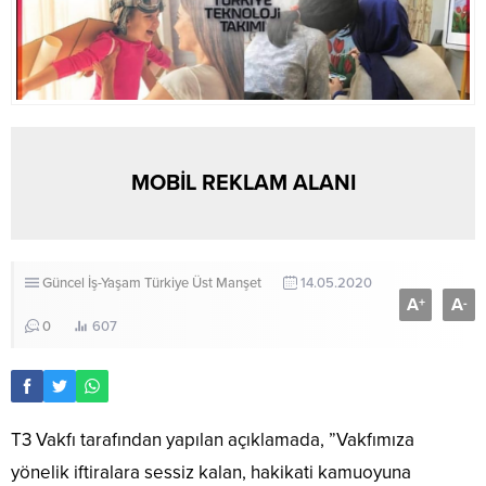
MOBİL REKLAM ALANI
Güncel
İş-Yaşam
Türkiye
Üst Manşet
14.05.2020
A
A
+
-
0
607
T3 Vakfı tarafından yapılan açıklamada, ”Vakfımıza
yönelik iftiralara sessiz kalan, hakikati kamuoyuna