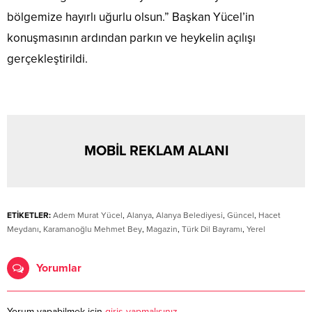
bölgemize hayırlı uğurlu olsun.” Başkan Yücel’in
konuşmasının ardından parkın ve heykelin açılışı
gerçekleştirildi.
MOBİL REKLAM ALANI
ETİKETLER:
Adem Murat Yücel
,
Alanya
,
Alanya Belediyesi
,
Güncel
,
Hacet
Meydanı
,
Karamanoğlu Mehmet Bey
,
Magazin
,
Türk Dil Bayramı
,
Yerel
Yorumlar
Yorum yapabilmek için
giriş yapmalısınız
.