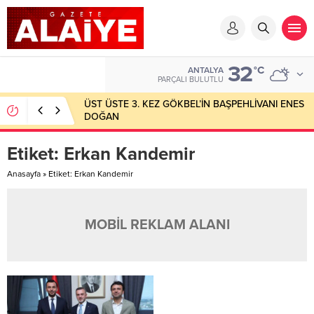
32
°C
ANTALYA
PARÇALI BULUTLU
ÜST ÜSTE 3. KEZ GÖKBEL’İN BAŞPEHLİVANI ENES
DOĞAN
Etiket:
Erkan Kandemir
Anasayfa
»
Etiket: Erkan Kandemir
MOBİL REKLAM ALANI