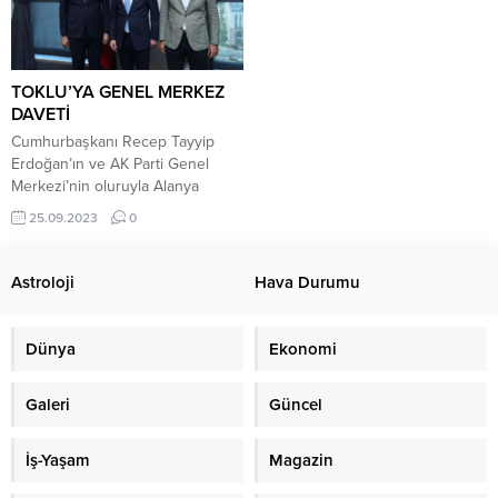
TOKLU’YA GENEL MERKEZ
DAVETİ
Cumhurbaşkanı Recep Tayyip
Erdoğan’ın ve AK Parti Genel
Merkezi’nin oluruyla Alanya
Belediye Başkan Adaylığı için İlçe
25.09.2023
0
Başkanlığı görevinde istifa eden
Mimar Mustafa Toklu,
Teşkilatlardan Sorumlu Genel
Astroloji
Hava Durumu
Başkan Yardımcısı Erkan
Kandemir’in daveti üzerine Genel
Merkezde düzenlenen istişare
Dünya
Ekonomi
toplantısına katıldı. Toplantıda
Genel Başkan Yardımcısı Binali
Galeri
Güncel
Yıldırım’ın ve Teşkilatlardan
Sorumlu Genel Başkan
Yardımcısı...
İş-Yaşam
Magazin