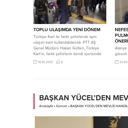
Genç çiftin nikahlarını Alanya Belediye
uğraya
Başkan Yardımcısı Ali...
dayanam
LİRA...
TOPLU ULAŞIMDA YENİ DÖNEM
NEFES
PULM
Türkiye Kart ile farklı şehirlerde aynı
ÖNERİ
ulaşım kartı kullanılabilecek. PTT AŞ
Genel Müdürü Hakan Gülten, Türkiye
Alanya 
Kart’ın, farklı şehirlerin kendi içerisinde
görevli
kullandığı toplu ulaşım kartlarının tek bir
Ünivers
10.10.2021
0
21.03
ulaşım kartı haline dönüşmesini
Hastalı
sağlayacağını söyledi. 12. Ulaştırma ve
Pulmon
Haberleşme Şurası’nın Türkiye’nin
terapis
ulaştırma ve haberleşme alanındaki en
Eğitim 
büyük organizasyonu olduğunu, burada
görevli
yapılan tüm...
Ünivers
BAŞKAN YÜCEL’DEN MEVL
üyeleri
hastala
Anasayfa
»
Güncel
»
BAŞKAN YÜCEL’DEN MEVLİD KANDİL