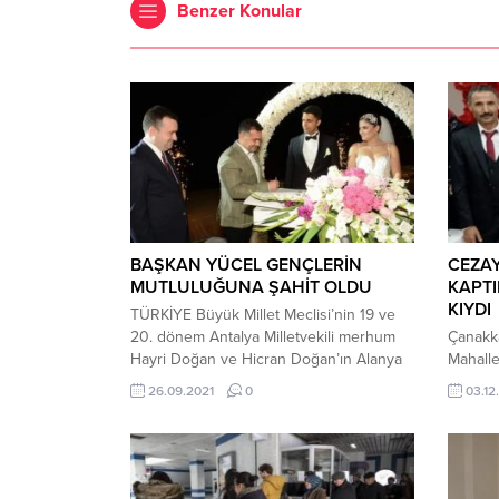
Benzer Konular
BAŞKAN YÜCEL GENÇLERİN
CEZAY
MUTLULUĞUNA ŞAHİT OLDU
KAPT
KIYDI
TÜRKİYE Büyük Millet Meclisi’nin 19 ve
20. dönem Antalya Milletvekili merhum
Çanakka
Hayri Doğan ve Hicran Doğan’ın Alanya
Mahalle
Belediyesi Özel Kalem Müdürlüğü’nde
ilçeyi 
26.09.2021
0
03.12
görev yapan oğlu Hüseyin Doğan, Ayşe
nedeniy
ve Şeref Uysal çiftinin kızları Berna
yuva ku
Gülsüm Uysal ile mutluluğa yelken açtı.
Ramaza
Banana Beach Otel’de bu akşam yapılan
vaadiyl
renkli düğüne yüzlerce davetli katıldı.
sonra ta