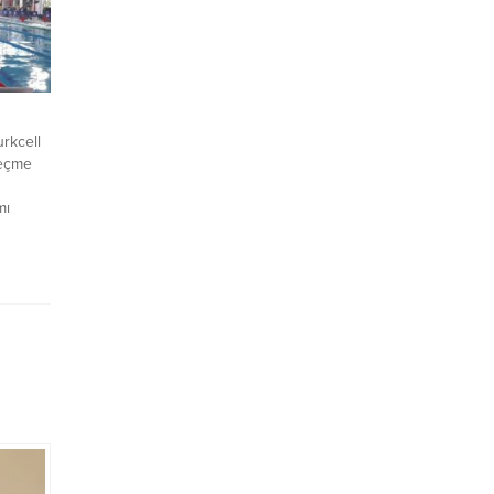
imiz gün
..
rkcell
Seçme
mı
uncel,
nal
ik elde