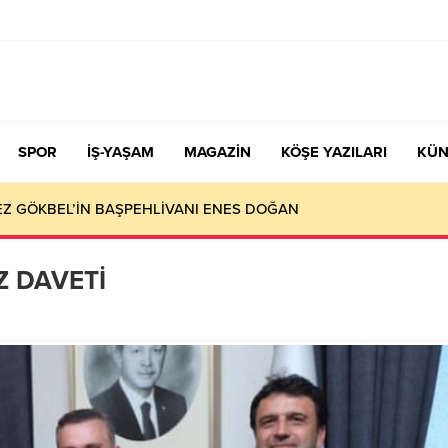
SPOR
İŞ-YAŞAM
MAGAZİN
KÖŞE YAZILARI
KÜN
KEZ GÖKBEL’İN BAŞPEHLİVANI ENES DOĞAN
Z DAVETİ