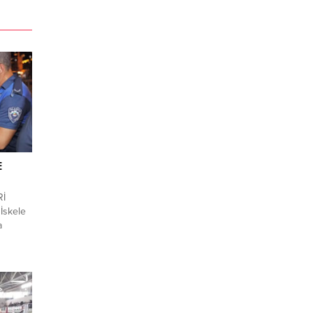
E
Rİ
İskele
a
e gelen
anesinin
lık
ndan
men