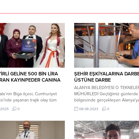
İRLİ GELİNE 500 BİN LİRA
ŞEHİR EŞKİYALARINA DARB
IRAN KAYINPEDER CANINA
ÜSTÜNE DARBE
ALANYA BELEDİYESİ O TEKNELE
le’nin Biga ilçesi, Cumhuriyet
MÜHÜRLEDİ Geçtiğimiz günlerde 
si’nde yaşanan trajik olay tüm
bölgesinde gerçekleşen Alanya’y
yasa boğdu. Psikolojik sorunları
yakışmayan görüntülerle gündem
.2025
0
08.08.2023
0
le evlilikte sıkıntı yaşayan oğluna
iki tur teknesi, çalışanlarından 2 t
rmak isteyen 50 yaşındaki
tutuklanmasından sonra Kaymakam
n Gümüşsoy, “yabancı gelin”
oluru ile Alanya Belediyesi Zabıta
e dolandırıldı; gelin ise düğünden
Müdürlüğü’ne bağlı ekipler tarafı
kıları alıp kaçtı. Büyük bir yıkıma
mühürlenerek 30 gün ticaretten 