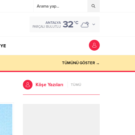
32
°C
ANTALYA
PARÇALI BULUTLU
YE
TÜMÜNÜ GÖSTER →
Köşe Yazıları
TÜMÜ