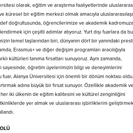
sitesi olarak, eğitim ve araştırma faaliyetlerinde uluslararas
e küresel bir eğitim merkezi olmak amacıyla uluslararasıla
hedef doğrultusunda, öğrencilerimize ve akademik kadromuz
dirmek için çeşitli adımlar atıyoruz. Yurt dışı fuarlara da bu
zin temel taşlarından biri, dünyanın dört bir yanındaki prestij
psamda, Erasmus+ ve diğer değişim programları aracılığıyla
klı kültürleri tanıma fırsatları sunuyoruz. Aynı zamanda,
ri sayesinde, öğretim üyelerimizin bilgi ve deneyimlerini
 fuar, Alanya Üniversitesi için önemli bir dönüm noktası oldu
 artırmak adına büyük bir fırsat sunuyor. Özellikle akademik v
er iki ülkenin de eğitim kalitesini ve kültürel zenginliğini
tkinliklerde yer almak ve uluslararası işbirliklerini geliştirme
llandı.
KOLÜ