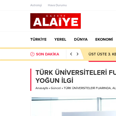
Astroloji
Hava Durumu
TÜRKİYE
YEREL
DÜNYA
EKONOMİ
SON DAKİKA
SAPADERE’DE 
TÜRK ÜNİVERSİTELERİ F
YOĞUN İLGİ
Anasayfa
»
Güncel
»
TÜRK ÜNİVERSİTELERİ FUARINDA, A