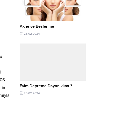
Akne ve Beslenme
26.02.2024
rü
i
406
Evim Depreme Dayanıklımı ?
itim
20.02.2024
mıyla