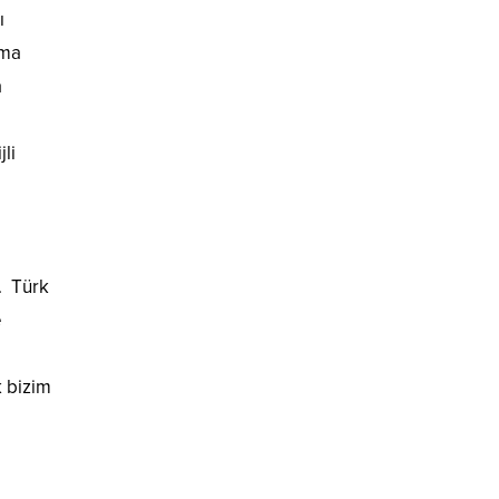
ı
şma
a
li
. Türk
e
k bizim