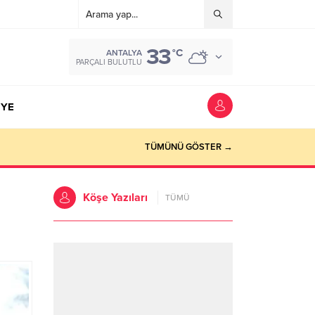
33
°C
ANTALYA
PARÇALI BULUTLU
YE
TÜMÜNÜ GÖSTER →
Köşe Yazıları
TÜMÜ