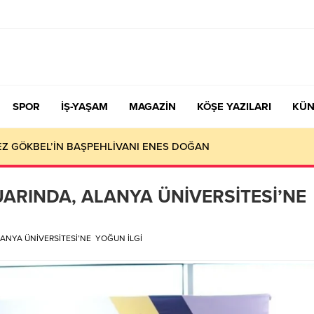
SPOR
İŞ-YAŞAM
MAGAZİN
KÖŞE YAZILARI
KÜN
ZAMANLA YARIŞ!
UARINDA, ALANYA ÜNİVERSİTESİ’NE
LANYA ÜNİVERSİTESİ’NE YOĞUN İLGİ