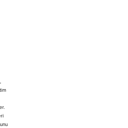
,
itim
er.
ri
ğunu