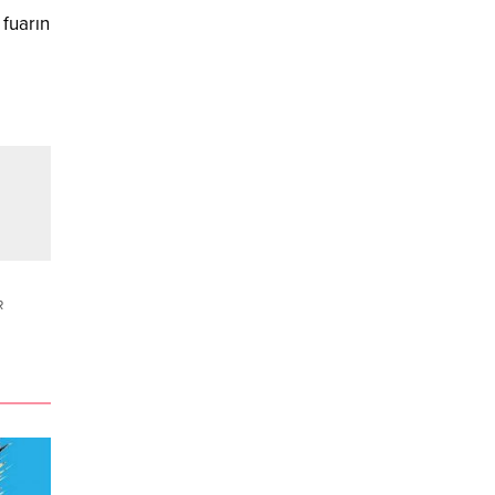
 fuarın
R