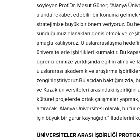
söyleyen Prof.Dr. Mesut Güner; “Alanya Üniver
alanda rekabet edebilir bir konuma gelmek v
stratejimize büyük bir önem veriyoruz. Bu 
sunduğumuz olanakları genişletmek ve çeşitlen
amaçla katılıyoruz. Uluslararasılaşma hedefimi
üniversitelerle işbirlikleri kurmaktır. Bu ka
öğrencilerimize yurtdışında eğitim alma ve far
uluslararası akademik ve araştırma işbirlikle
zenginleştiriyoruz.Bu açıdan baktığımızda, bu
ve Kazak üniversiteleri arasındaki işbirliğini
kültürel projelerde ortak çalışmalar yapmak, h
artıracak. Alanya Üniversitesi olarak, bu tür e
için büyük bir gurur kaynağıdır.” Ifadelerini ku
ÜNİVERSİTELER ARASI İŞBİRLİĞİ PROTO