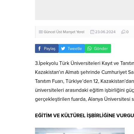
Güncel
Üst Manşet
Yerel
23.06.2024
0
Paylaş
Tweetle
Gönder
3.İpekyolu Türk Üniversiteleri Kayıt ve Tanıt
Kazakistan’ın Almatı şehrinde Cumhuriyet Sa
Tanıtım Fuarı, Türkiye’den 12, Kazakistan’dan 
üniversiteleri arasındaki eğitim işbirliğini g
gerçekleştirilen fuarda, Alanya Üniversitesi 
EĞİTİM VE KÜLTÜREL İŞBİRLİĞİNE VURG