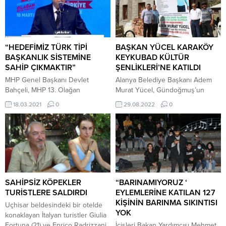
“HEDEFİMİZ TÜRK TİPİ
BAŞKAN YÜCEL KARAKÖY
BAŞKANLIK SİSTEMİNE
KEYKUBAD KÜLTÜR
SAHİP ÇIKMAKTIR”
ŞENLİKLERİ’NE KATILDI
MHP Genel Başkanı Devlet
Alanya Belediye Başkanı Adem
Bahçeli, MHP 13. Olağan
Murat Yücel, Gündoğmuş’un
Kurultayı’nda üst kurul
Karaköy Mahallesi’nde
18.03.2021
0
29.08.2022
0
delegelerinin tamamının imzasıyla
düzenlenen 8. Karaköy Keykubad
genel başkanlığa yeniden aday
Kültür Şenlikleri’ne katıldı. Alanya
gösterildi. Kurultay’ın açılışında
Saray Mahalle Muhtarı Süleyman
yaptığı konuşmada,
Dora ve Dernek Yönetimi
Cumhurbaşkanlığı Hükûmet
tarafından düzenlenen 8. Karaköy
Sistemi, HDP’nin kapatılması ve
Keykubad Kültür Şenlikleri,
muhalefet partilerini gündemine
kalabalık bir katılımla
alan MHP lideri, “Milliyetçi Hareket
gerçekleştirildi. Saygı duruşu ve
SAHİPSİZ KÖPEKLER
“BARINAMIYORUZ ‘
Partisi olarak 2023 ve takip eden
İstiklal Marşı ile başlayan
TURİSTLERE SALDIRDI
EYLEMLERİNE KATILAN 127
10 yılı kapsayan stratejik
organizasyona, Gündoğmuş
KİŞİNİN BARINMA SIKINTISI
Uçhisar beldesindeki bir otelde
hedeflerinin ilki Türk...
Kaymakamı Murat Yeşilyurt,
YOK
konaklayan İtalyan turistler Giulia
Alanya Belediye...
Fortuna (21) ve Enrico Radrizzani
İçişleri Bakan Yardımcısı Mehmet