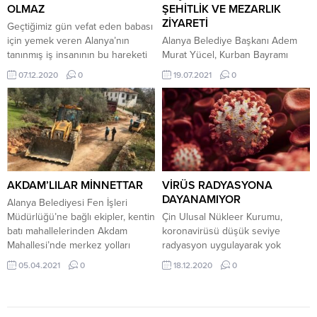
Selman Cebeci, Mustafa Kemal
toplantımıza hepiniz hoşgeldiniz.
OLMAZ
ŞEHİTLİK VE MEZARLIK
Kahya, Feyzullah Uludağ, Rukiye
Öncelikle günün...
ZİYARETİ
Geçtiğimiz gün vefat eden babası
Okşar,...
için yemek veren Alanya’nın
Alanya Belediye Başkanı Adem
tanınmış iş insanının bu hareketi
Murat Yücel, Kurban Bayramı
pes artık dedirtti. Devletin bütün
arifesinde Kimsesizler Mezarlığını
07.12.2020
0
19.07.2021
0
kurumları pandemi için canla
ve Garnizon Şehitliğini ziyaret etti.
başla çalışırken taziye yemeğinde
Başkan Yücel, şehitler için dua
ki bu sorumsuzluk bu kadar da
edip, çicek dikti. Başkan Yücel,
olmaz diye isyan ettirdi. Alanya’da
kabir ziyareti yapan vatandaşlara
onlarca insan koronavirüs den
da çiçek dağıtıp, onlarla sohbet
hayatını kaybettiği, Alanya’nın ileri
etti. Alanya Müftülüsü İhsan İlhan,
gelen aileleri bu yüzden...
Alanya Belediyesi Park ve
Bahçeler Müdürü Nazmi Uyar ve
AKDAM’LILAR MİNNETTAR
VİRÜS RADYASYONA
Alanya...
DAYANAMIYOR
Alanya Belediyesi Fen İşleri
Müdürlüğü’ne bağlı ekipler, kentin
Çin Ulusal Nükleer Kurumu,
batı mahallelerinden Akdam
koronavirüsü düşük seviye
Mahallesi’nde merkez yolları
radyasyon uygulayarak yok
genişletilerek asfaltladı. Alanya
etmeye hazırlanıyor. Çin, dünyayı
05.04.2021
0
18.12.2020
0
Belediyesi, doğudan batıya
sarsan koronavirüsle mücadele
hizmetlerine ara vermeden
için farklı yollar deniyor. Ülkedeki
devam ediyor. Çalışmalar
Ulusal Nükleer Kurumu,
kapsamında Akdam Mahallesi’nin
koronavirüse düşük seviye