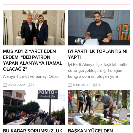
MÜSİAD’I ZİYARET EDEN
İYİ PARTİ İLK TOPLANTISINI
ERDEM, “BİZİ PATRON
YAPTI
YAPAN ALANYA’YA HAMAL
İyi Parti Alanya İlçe Teşkilatı hafta
OLACAĞIZ”
sonu gerçekleştirdiği 1.olağan
Alanya Ticaret ve Sanayi Odası
kongre sonrası oluşan yeni
(ALTSO) Başkan Adayı Eray
yönetim kurulu ile ilk toplantısını
25.10.2022
0
11.08.2020
0
Erdem, MÜSİAD Alanya Şubesi’ni
bugün gerçekleştirdi. İyi Parti
ziyaret etti. Ziyarette MÜSİAD
Alanya İlçe Başkanı Alper Arıkan
Alanya Başkanı Mustafa Durusoy,
toplantı sonrası ilk basın
ANMEY hakkında Eray Erdem’e
açıklamasını yaptı. “Kıymetli basın
bilgiler verdi. Alanya Ticaret ve
mensupları, değerli İlçe
Sanayi Odası (ALTSO) Başkan
Yöneticilerimiz; 1. Olağan
Adayı Eray Erdem, ekip
Kongremizin ardından
arkadaşları, Ahmet Paşaoğlu,
gerçekleştirdiğimiz ilk
BU KADAR SORUMSUZLUK
BAŞKAN YÜCEL’DEN