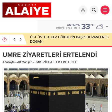
33
°C
ANTALYA
PARÇALI BULUTLU
ÜST ÜSTE 3. KEZ GÖKBEL’İN BAŞPEHLİVANI ENES
DOĞAN
UMRE ZİYARETLERİ ERTELENDİ
Anasayfa
»
Alt Manşet
»
UMRE ZİYARETLERİ ERTELENDİ