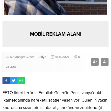
MOBİL REKLAM ALANI
Alt Manşet
Güncel
Türkiye
18.11.2021
0
A
A
+
-
308
FETÖ lideri terörist Fetullah Gülen’in Pensilvanya’daki
ikametgahında hareketli saatler yaşanıyor! Gülen’in yakın
kadrosuna sızan bir istihbaratçı tarafından zehirlendiği