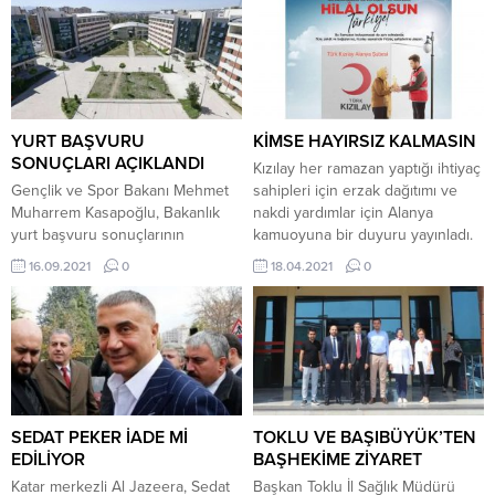
YURT BAŞVURU
KİMSE HAYIRSIZ KALMASIN
SONUÇLARI AÇIKLANDI
Kızılay her ramazan yaptığı ihtiyaç
Gençlik ve Spor Bakanı Mehmet
sahipleri için erzak dağıtımı ve
Muharrem Kasapoğlu, Bakanlık
nakdi yardımlar için Alanya
yurt başvuru sonuçlarının
kamuoyuna bir duyuru yayınladı.
açıklandığını duyurdu. Kasapoğlu,
Pandemi nedeniyle bu sene
16.09.2021
0
18.04.2021
0
sosyal medya hesabından yaptığı
erzak ve nakdi yardımlara
paylaşımda, “Üniversiteli
başvuruların arttığını. belirten
arkadaşlarım, GSB Yurtları
Kızılay her ihtiyaç sahibine
başvuru sonuçlarınız belli oldu.
ulaşmak için, bu hayr yarışına
Yoğun başvuruları hızlı ve objektif
herkesi davet ediyor. Hergün
bir şekilde 12 farklı kurumdan
ortalama 60 – 70 ihtiyaç sahibi
verilerle değerlendirerek
ailenin başvurduğunu...
sonuçlandırdık. Yeni yuvanızda
SEDAT PEKER İADE Mİ
TOKLU VE BAŞIBÜYÜK’TEN
sizi ağırlamak için
EDİLİYOR
BAŞHEKİME ZİYARET
sabırsızlanıyoruz” sözlerini
Katar merkezli Al Jazeera, Sedat
Başkan Toklu İl Sağlık Müdürü