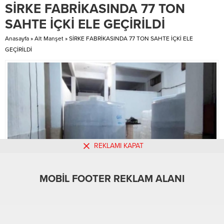
SİRKE FABRİKASINDA 77 TON
lider Medipol Başakşehir ile
çeken Göğüs Hastalıkları Uz. Dr.
takipçilerinden Galatasaray 1-1
Aliye Gamze Çalış sigara...
SAHTE İÇKİ ELE GEÇİRİLDİ
berabere kaldı. Haftaya 59 puanla
lider giren Medipol Başakşehir, 51
Anasayfa
»
Alt Manşet
»
SİRKE FABRİKASINDA 77 TON SAHTE İÇKİ ELE
puanla...
GEÇİRİLDİ
REKLAMI KAPAT
MOBİL FOOTER REKLAM ALANI
MOBİL REKLAM ALANI