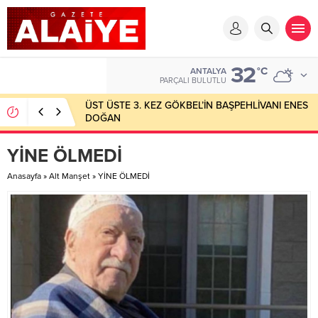
32
°C
ANTALYA
PARÇALI BULUTLU
ÜST ÜSTE 3. KEZ GÖKBEL’İN BAŞPEHLİVANI ENES
DOĞAN
YİNE ÖLMEDİ
Anasayfa
»
Alt Manşet
»
YİNE ÖLMEDİ