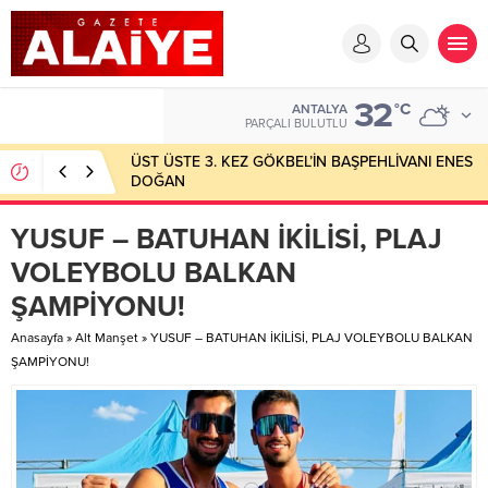
32
°C
ANTALYA
PARÇALI BULUTLU
ÜST ÜSTE 3. KEZ GÖKBEL’İN BAŞPEHLİVANI ENES
DOĞAN
YUSUF – BATUHAN İKİLİSİ, PLAJ
VOLEYBOLU BALKAN
ŞAMPİYONU!
Anasayfa
»
Alt Manşet
»
YUSUF – BATUHAN İKİLİSİ, PLAJ VOLEYBOLU BALKAN
ŞAMPİYONU!