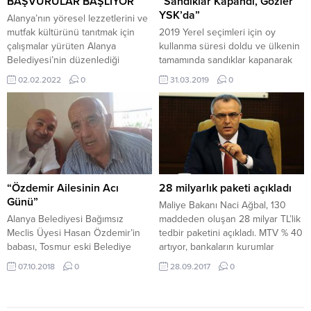
BAŞVURULAR BAŞLIYOR
“Sandıklar Kapandı, Gözler
sıra Van, Erzurum, Erzincan, Kars,
katıldılar. Ankara Etap Altıneli...
YSK’da”
Alanya’nın yöresel lezzetlerini ve
Ardahan, Ağrı, Bayburt...
mutfak kültürünü tanıtmak için
2019 Yerel seçimleri için oy
çalışmalar yürüten Alanya
kullanma süresi doldu ve ülkenin
Belediyesi’nin düzenlediği
tamamında sandıklar kapanarak
Alanya’nın Yöresel Lezzeti S
saat 17.00 itibariyle oy sayımına
02.02.2022
0
31.03.2019
0
Pasta Yarışması’nın başvuruları 7
başlandı. Ülke genelinde 194 bin
Şubat 2022 tarihinde başlıyor.
sandıkta 57 milyon vatandaşın oy
Alanya Belediyesi Çevre Koruma
kullandığı seçimlerde doğu ve
Kontrol Müdürlüğü tarafından
güney doğuda bulunan 32 ilde
organize edilen S Pasta Yarışması
saat 16.00 da sandıklar
başvuruları 7 Şubat’ta başlayacak
kapanırken, ülkenin batısında
ve 18 Şubat’ta sona erecek. Kendi
bulunan diğer illerde saat 17.00
evinde yaptığı S...
de...
“Özdemir Ailesinin Acı
28 milyarlık paketi açıkladı
Günü”
Maliye Bakanı Naci Ağbal, 130
Alanya Belediyesi Bağımsız
maddeden oluşan 28 milyar TL’lik
Meclis Üyesi Hasan Özdemir’in
tedbir paketini açıkladı. MTV % 40
babası, Tosmur eski Belediye
artıyor, bankaların kurumlar
Başkanı Musa Özdemir’in kuzeni
vergisi 2 puan yükseliyor. Gelirin
07.10.2018
0
28.09.2017
0
Kerim Özdemir budamaya çalıştığı
8 milyarı savunmaya ayrılacak
ağaçtan düşerek hayatını kaybetti.
Orta Vadeli Program’la birlikte
Yakınlarının haber vermesi
Maliye Bakanlığı da Meclis’e