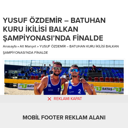
üzerine olay yerine gelen sağlık
tedbir paketini yolladı. 130
ekiplerinin yaptığı tüm
maddeden oluşan 28 milyarlık
müdahalelere rağmen
pakette birçok vergi artışı
YUSUF ÖZDEMİR – BATUHAN
kurtarılamayan Kerim Özdemir’in
öngörüldü. Vergi...
cenazesi, öğleden sonra Tosmur,
KURU İKİLİSİ BALKAN
Ak Mezarlığında toprağa verildi.
ŞAMPİYONASI’NDA FİNALDE
Anasayfa
»
Alt Manşet
»
YUSUF ÖZDEMİR – BATUHAN KURU İKİLİSİ BALKAN
ŞAMPİYONASI’NDA FİNALDE
REKLAMI KAPAT
MOBİL FOOTER REKLAM ALANI