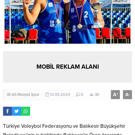
MOBİL REKLAM ALANI
A
A
+
-
Alt Manşet
Spor
12.05.2024
0
38
Türkiye Voleybol Federasyonu ve Balıkesir Büyükşehir