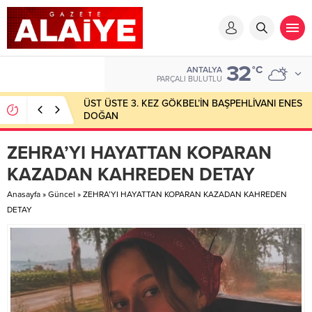
32
°C
ANTALYA
PARÇALI BULUTLU
ÜST ÜSTE 3. KEZ GÖKBEL’İN BAŞPEHLİVANI ENES
DOĞAN
ZEHRA’YI HAYATTAN KOPARAN
KAZADAN KAHREDEN DETAY
Anasayfa
»
Güncel
»
ZEHRA’YI HAYATTAN KOPARAN KAZADAN KAHREDEN
DETAY