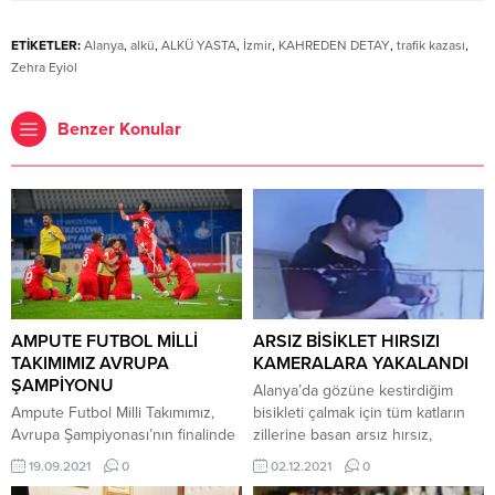
ETİKETLER:
Alanya
,
alkü
,
ALKÜ YASTA
,
İzmir
,
KAHREDEN DETAY
,
trafik kazası
,
Zehra Eyiol
Benzer Konular
AMPUTE FUTBOL MİLLİ
ARSIZ BİSİKLET HIRSIZI
TAKIMIMIZ AVRUPA
KAMERALARA YAKALANDI
ŞAMPİYONU
Alanya’da gözüne kestirdiğim
Ampute Futbol Milli Takımımız,
bisikleti çalmak için tüm katların
Avrupa Şampiyonası’nın finalinde
zillerine basan arsız hırsız,
İspanya’yı 6-0 yenerek üst üste
sorumsuz bir daire sahibinin
19.09.2021
0
02.12.2021
0
ikinci kez şampiyon oldu.
sayesinde emeline ulaştı. Alanya