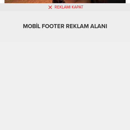
REKLAMI KAPAT
MOBİL FOOTER REKLAM ALANI
MOBİL REKLAM ALANI
Güncel
Üst Manşet
Yerel
31.05.2026
0
A
A
+
-
26
ÖĞRENCİSİ ZEHRA EYİOL HAYATINI KAYBETTİ
Alanya Alaaddin Keykubat Üniversitesi (ALKÜ), Denizli’nin
Sarayköy ilçesi yakınlarında meydana gelen otobüs
kazasında hayatını kaybeden öğrencisi Zehra Eyiol için