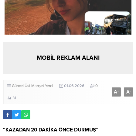
MOBİL REKLAM ALANI
Güncel
Üst Manşet
Yerel
01.06.2026
0
A
A
+
-
31
“KAZADAN 20 DAKİKA ÖNCE DURMUŞ”