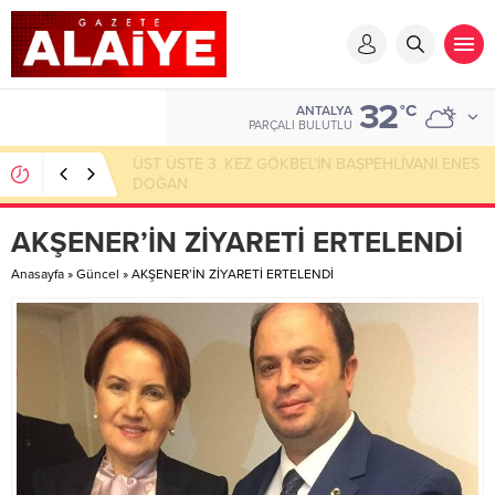
32
°C
ANTALYA
PARÇALI BULUTLU
SAPADERE’DE ZAMANLA YARIŞ!
AKŞENER’İN ZİYARETİ ERTELENDİ
Anasayfa
»
Güncel
»
AKŞENER’İN ZİYARETİ ERTELENDİ