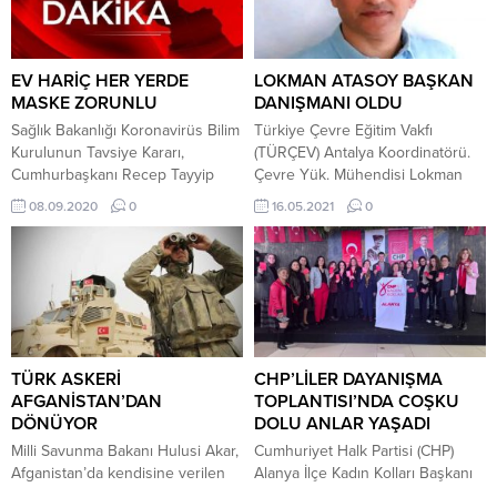
Müdürü Hüseyin Er, “Öğrencimiz
etti. Ellerinde bayraklarla şehir
Yusuf Taha UÇAR,”Bükemediğin
merkezinde toplanan taraftarlar,
Eli Öpeceksin” sözünden yola
marşlar söyleyerek şampiyonluğu
çıkarak, bu bayramı korona...
kutladı. Alanya’da renkli
EV HARİÇ HER YERDE
LOKMAN ATASOY BAŞKAN
görüntüler oluştu. Taraftarlar
MASKE ZORUNLU
DANIŞMANI OLDU
Konvoylar Oluşturdu
Sağlık Bakanlığı Koronavirüs Bilim
Türkiye Çevre Eğitim Vakfı
Karşılaşmanın bitiş düdüğünün
Kurulunun Tavsiye Kararı,
(TÜRÇEV) Antalya Koordinatörü.
ardından çok sayıda Galatasaray...
Cumhurbaşkanı Recep Tayyip
Çevre Yük. Mühendisi Lokman
Erdoğan’ın talimatı doğrultusunda
Atasoy Antalya Büyükşehir
08.09.2020
0
16.05.2021
0
İçişleri Bakanlığı 81 İl valiliğine
Belediyesi Başkan Danışmanlığı
“Covid 19 Tedbirleri” konulu ek
görevine getirildi. Görev
genelge gönderildi. Genelgeye
değişikliği açıklamasını sosyal
göre, ülke genelinde meskenler
medya hesabından duyuran
hariç olmak üzere tüm alanlarda
Lokman Atasoy, sadece bir yer
maske takmak zorunlu olacak.
değişikliği gerçekleştiğini ve yine
Şehir içi ulaşımda ayakta yolcu
Antalya için, çevre için daha çok
alınmayacak. Restoran, kafe vb.
çalışmaya ve üretmeye devam
TÜRK ASKERİ
CHP’LİLER DAYANIŞMA
tüm yeme-içme...
edeceğini söyledi. 2000 yılında
AFGANİSTAN’DAN
TOPLANTISI’NDA COŞKU
Antalya Mavi Bayrak Koordinatörü
DÖNÜYOR
DOLU ANLAR YAŞADI
olarak başladığı...
Milli Savunma Bakanı Hulusi Akar,
Cumhuriyet Halk Partisi (CHP)
Afganistan’da kendisine verilen
Alanya İlçe Kadın Kolları Başkanı
görevi başarıyla yerine
Ümran Aykut ve yönetimi