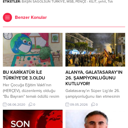
ETİKETLER:
BAŞIN SAĞOLSUN TÜRKİYE
,
MSB
,
PENÇE - KİLİT
,
şehit
,
Tsk
Benzer Konular
BU KARİKATÜR İLE
ALANYA, GALATASARAY’IN
TÜRKİYE’DE 3.OLDU
26. ŞAMPİYONLUĞUNU
KUTLUYOR!
Her Çocuğa Eğitim Vakfı’nın
(HERÇEV), düzenlemiş olduğu
Galatasaray’ın Süper Lig’de 26.
“Bu Bayram” temalı ödüllü resim
şampiyonluğunu ilan etmesinin
ve karikatür yarışmasında Alanya
ardından Alanya’da sarı-kırmızılı
08.06.2020
0
09.05.2026
0
Bilim ve Sanat Merkezi öğrencisi
taraftarlar sokaklara akın etti.
Yusuf Taha UÇAR hazırladığı
Antalyaspor karşısında alınan 4-
karikatür ile 993 eser arasından
2’lik galibiyet sonrası başlayan
Türkiye 3.sü oldu. Mlli Eğitim
kutlamalar gece boyunca devam