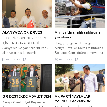
ALANYA’DA CK ZİRVESİ
Alanya’da silahlı saldırgan
yakalandı
ELEKTRİK SORUNUN ÇÖZÜMÜ
İÇİN BİR ARAYA GELİNDİ
Olay, geçtiğimiz Cuma günü
Alanya’nın CK yatırımlarını konu
Alanya Fevziler Sokak’ta bunulan
alan ve geniş kapsamlı
Bostancı Camii önünde meydana
gerçekleştirilen toplantıya CK
geldi. Edinilen bilgiye göre, cuma
01.07.2022
0
24.07.2017
0
Yönetim Kurulu Başkanı Ekrem
namazını kıldıktan sonra camiden
Cengiz, Alanya Belediye Başkanı
çıktığı öğrenilen Volkan Koca,
Adem Murat Yücel, Alanyaspor
caminin önüne geldiği sırada
Başkanı Hasan Çavuşoğlu, AK
kimliği tespit edilemeyen bir şahıs
Parti İlçe Başkanı Mustafa Toklu,
tarafından tabancayla tek el ateş
MHP İlçe Başkanı Mustafa
edilerek bacağından vuruldu.
Türkdoğan, CK Bölge Müdürleri,
Koca, vurulmanın etkisiyle yere
Muhtarlar ve STK...
yatarken, silahlı saldırgan olay...
BİR DESTEKDE ADALET’DEN
AK PARTİ YAYLALARI
YALNIZ BIRAKMIYOR
Alanya Cumhuriyet Başsavcısı