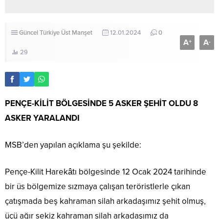
Güncel
Türkiye
Üst Manşet
12.01.2024
0
A
A
+
-
29
PENÇE-KİLİT BÖLGESİNDE 5 ASKER ŞEHİT OLDU 8
ASKER YARALANDI
MSB’den yapılan açıklama şu şekilde:
Pençe-Kilit Harekâtı bölgesinde 12 Ocak 2024 tarihinde
bir üs bölgemize sızmaya çalışan teröristlerle çıkan
çatışmada beş kahraman silah arkadaşımız şehit olmuş,
üçü ağır sekiz kahraman silah arkadaşımız da