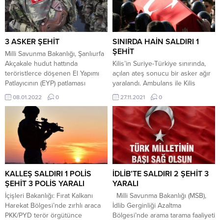
Piyade Üsteğmen Serkan
vurulduğunu, 13 teröristin
Erkuş’un şehit olduğunu
öldürüldüğünü açıkladı. MSB:
duyurdu. Açıklamada, “Bizleri
Birecik/Şanlıurfa hududunda, 16
derin bir acı ve üzüntüye boğan
Ağustos 2022 tarihinde,
bu olayda, hayatını kaybeden aziz
teröristlerce yapılan havan tacizi
3 ASKER ŞEHİT
SINIRDA HAİN SALDIRI 1
şehidimize...
sonucunda, kahraman silah
ŞEHİT
Milli Savunma Bakanlığı, Şanlıurfa
arkadaşımız Top.Uzm.Çvş.
Akçakale hudut hattında
Kilis’in Suriye-Türkiye sınırında,
Uğurcan CİRNOOĞLU şehit
teröristlerce döşenen El Yapımı
açılan ateş sonucu bir asker ağır
olmuş, dört...
Patlayıcının (EYP) patlaması
yaralandı. Ambulans ile Kilis
sonucu 3 askerin şehit olduğunu
Devlet Hastanesine kaldırılan
08.01.2022
0
27.11.2021
0
açıkladı. Bakanlıktan yapılan
piyade uzman çavuş, tüm
açıklamaya göre, Akçakale hudut
çabalara rağmen kurtarılamadı.
hattında, 8 Ocak 2022 tarihinde,
teröristlerce döşenen EYP’nin
patlaması sonucu 3 kahraman
asker şehit oldu. Bakanlık şehit
olan askerlerin isimlerini de
paylaştı: Piyade Teğmen...
KALLEŞ SALDIRI 1 POLİS
İDLİB’TE SALDIRI 2 ŞEHİT 3
ŞEHİT 3 POLİS YARALI
YARALI
İçişleri Bakanlığı: Fırat Kalkanı
Milli Savunma Bakanlığı (MSB),
Harekat Bölgesi’nde zırhlı araca
İdlib Gerginliği Azaltma
PKK/PYD terör örgütünce
Bölgesi’nde arama tarama faaliyeti