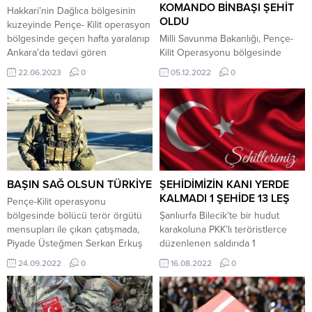
anısına turnuvası düzenliyor.
şehit düştüğü,...
KOMANDO BİNBAŞI ŞEHİT
Hakkari’nin Dağlıca bölgesinin
Gebze Belediyesi’nden yapılan
OLDU
kuzeyinde Pençe- Kilit operasyon
açıklamada; “Deprem Şehidi
bölgesinde geçen hafta yaralanıp
Milli Savunma Bakanlığı, Pençe-
Voleybolcumuz Mehmet...
Ankara’da tedavi gören
Kilit Operasyonu bölgesinde
Alanya’nın Aliefendi
teröristlerce önceden döşenen el
22.06.2023
0
05.12.2022
0
mahallesinden Uzman Çavuş
yapımı patlayıcının patlaması
Alpay Aras daha fazla hayata
sonucu Piyade Komando Binbaşı
tutunamayarak şehit oldu. Şehit
Mehmet Duman’ın şehit olduğunu
Uzman Çavuş Alpay Aras’ın
bildirdi. Bakanlıktan yapılan
cenazesi vasiyeti üzerine yarın
açıklamada, şunlar kaydedildi:
Alanya’ya getirilecek ve naaşı
“Pençe-Kilit Operasyonu
saat 11.00’de Demirtaş bölgesi
bölgesinde, 5 Aralık 2022
Aliefendi Mahallesi’nde
tarihinde bölücü terör örgütü
BAŞIN SAĞ OLSUN TÜRKİYE
ŞEHİDİMİZİN KANI YERDE
düzenlenecek cenaze törenin
mensupları tarafından önceden
KALMADI 1 ŞEHİDE 13 LEŞ
Pençe-Kilit operasyonu
ardından...
döşenen el yapımı patlayıcının
bölgesinde bölücü terör örgütü
Şanlıurfa Bilecik’te bir hudut
patlaması sonucu kahraman silah
mensupları ile çıkan çatışmada,
karakoluna PKK’lı teröristlerce
arkadaşımız Piyade...
Piyade Üsteğmen Serkan Erkuş
düzenlenen saldırıda 1
şehit oldu. Milli Savunma
askerimizin şehit oldu, 4
24.09.2022
0
16.08.2022
0
Bakanlığı, Pençe-Kilit operasyonu
askerimiz ise yaralandı. Milli
bölgesinde, bölücü terör örgütü
Savunma Bakanlığı saldırının
mensupları ile çıkan çatışmada,
ardından belirlenen hedeflerin