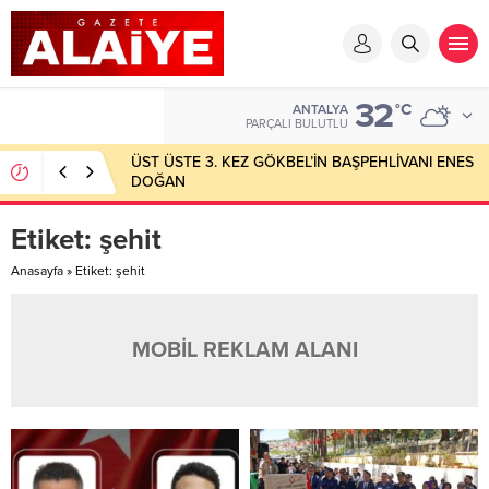
32
°C
ANTALYA
PARÇALI BULUTLU
ÜST ÜSTE 3. KEZ GÖKBEL’İN BAŞPEHLİVANI ENES
DOĞAN
Etiket:
şehit
Anasayfa
»
Etiket: şehit
MOBİL REKLAM ALANI