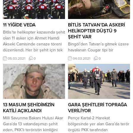
terör örgütü mensuplarınca
naaşının memleketi Samsun’a
yapılan füze saldırısı sonucunda
götürüleceği öğrenildi. Milli
bir kahraman silah arkadaşımız
Savunma Bakanlığı, Pençe-Şimşek
ağır yaralanmış ve kaldırıldığı
Harekâtı bölgesinde teröristler
11 YİĞİDE VEDA
BİTLİS TATVAN’DA ASKERİ
hastanede yapılan tüm...
tarafından daha önceden
HELİKOPTER DÜŞTÜ 9
Bitlis’te helikopter kazasında şehit
döşenen bir EYP’nin patlaması
ŞEHİT VAR
olan 11 asker için Ahmet Hamdi
sonucu yaralanan bir askerin
Akseki Camisinde cenaze töreni
Bingöl’den Tatvan’a gitmek üzere
şehit...
düzenlendi. Her bir şehit için tek
havalanan Cougar tipi bir
tek kılınan cenaze namazlarının
helikopter düştü, 9 asker şehit
05.03.2021
0
04.03.2021
0
ardından dua edildi. Törenin
oldu 4 asker yaralandı. Bingöl’den
sonunda Cumhurbaşkanı
Tatvan’a gitmek üzere bugün saat
Erdoğan bir konuşma yaptı.
13.55’te kalkan Kara Kuvvetleri
Erdoğan, “Korgeneral Osman
Komutanlığı’na ait Cougar tipi
Erbaş komutanımız, komutanlığın
helikopter ile saat 14.25’te irtibat
ötesinde tevazu ile, duruşu ile
kesildi. Bölgede İHA, CN-235
çok farklı bir insandı Tüm...
uçağı ve bir helikopter ile arama
çalışmaları başlatıldı. Arama
13 MASUM ŞEHİDİMİZİN
GARA ŞEHİTLERİ TOPRAĞA
çalışmaları...
KATİLİ AÇIKLANDI
VERİLİYOR
Milli Savunma Bakanı Hulusi Akar
Pençe Kartal-2 Harekat
Gara’da 13 vatandaşımızı şehit
bölgesinde yer alan Gara’da terör
eden, PKK’lı teröristin kimliğini
örgütü PKK tarafından