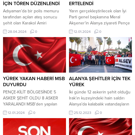
infiale neden olan bir sosyal
İÇİN TÖREN DÜZENLENDİ
ERTELENDİ
medya paylaşımı üzerine...
Adıyaman’da bir polis memuru
Yarın gerçekleştirilecek olan İyi
tarafından açılan ateş sonucu
Parti genel başkanına Meral
şehit olan Karakol Amiri
Akşener’in Alanya ziyareti Pençe
Başkomiser Kamuran Üçgül ve
Kilit Operasyon Bölgesinden
28.04.2024
0
12.01.2024
0
Asayiş Şube Ekipler Amiri Gökhan
gelen şehit haberleri nedeniyle
Özer için Adıyaman’da tören
ertelendi. İyi Parti Alanya İlçe
düzenlendi. Adıyaman Altınşehir
Başkanı Hilmi Er tarafından
Şehit Ahmet yıldırım polis
yapılan açıklamada, “Ülkece
Merkezinde polis memuru S.U.Ş.
Kuzey Irakta’ki Pençe Kilit
tarafından açılan ateş ile şehit
Harekatı bölgesinde çıkan
olan Karakol Amiri Başkomiser
çatışmada şehitlerimizin olduğu
Kamuran Üçgül ve Asayiş Şube...
haberini derin bir üzüntüyle aldık..
YÜREK YAKAN HABERİ MSB
ALANYA ŞEHİTLER İÇİN TEK
Üzücü haber sonrası İYİ...
DUYURDU
YÜREK
PENÇE-KİLİT BÖLGESİNDE 5
İki günde 12 askerin şehit olduğu
ASKER ŞEHİT OLDU 8 ASKER
Irak’ın kuzeyindeki hain saldırı
YARALANDI MSB’den yapılan
Alanya’da kalabalık vatandaşların
açıklama şu şekilde: Pençe-Kilit
katılımıyla protesto edildi.Alanya
12.01.2024
0
25.12.2023
0
Harekâtı bölgesinde 12 Ocak
Sevdalıları Derneği (ALSEV),
2024 tarihinde bir üs bölgemize
düzenlediği ve Alanyaspor
sızmaya çalışan teröristlerle çıkan
taraftarlarının da destek verdiği
çatışmada beş kahraman silah
protesto gösterisine Gelecek