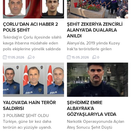
ÇORLU’DAN ACI HABER 2
ŞEHİT ZEKERİYA ZENCİRLİ
POLİS ŞEHİT
ALANYA’DA DUALARLA
ANILDI
Tekirdağ’ın Çorlu ilçesinde silahlı
kavga ihbarına müdahale eden
Alanya’da, 2019 yılında Kuzey
polis ekiplerine yönelik saldırıda
Irak’ta teröristlerle girilen
polis memurları Emrah Koç ve
çatışmada şehit düşen Uzman
17.05.2026
0
15.05.2026
0
Erkan Tütüncüler şehit oldu. Olay,
Çavuş Zekeriya Zencirli,
Reşadiye Mahallesi Kumyol
şehadetinin 7’nci sene-i
Caddesi üzerindeki bir iş
devriyesinde düzenlenen
merkezinde meydana geldi.
programla anıldı. EMŞAV Alanya
İddiaya göre olay yerindeki
İlçe Başkanlığı tarafından
şüpheli şahsın ateş açması
gerçekleştirilen programda duygu
sonucu iki polis memuru ağır
dolu anlar yaşandı. Emniyet
yaralandı. Hastaneye kaldırılan
Teşkilatı Vazife Malulü ve Şehit
YALOVA’DA HAİN TERÖR
ŞEHİDİMİZ EMRE
kahraman polisler,...
Aileleri Vakfı (EMŞAV) Alanya İlçe
SALDIRISI
ALBAYRAK’A
Başkanlığı öncülüğünde Alanya
GÖZYAŞLARIYLA VEDA
3 POLİSİMİZ ŞEHİT OLDU
Garnizon Şehitliği’nde
Türkiye, güne bir kez daha
Narkotik Operasyonunda Açılan
düzenlenen anma...
terörün acı yüzüyle uyandı.
Ateş Sonucu Şehit Düştü