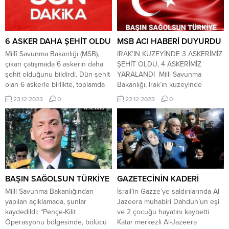
arkadaşımız şehit olmuş, üçü ağır
Partisi Alanya Belediye Başkan
sekiz kahraman silah arkadaşımız
Adayı Mevlüt Demir’de katılarak
da yaralanmıştır. Yaralılarımız
bir konuşma yaptı. Vatandaşların
hastaneye sevk edilmiş ve
tepkilerini en üst düzeyde dile
6 ASKER DAHA ŞEHİT OLDU
MSB ACI HABERİ DUYURDU
tedavilerine başlanmıştır....
getirdiği Atatürk anıtı önündeki...
Millî Savunma Bakanlığı (MSB),
IRAK’IN KUZEYİNDE 3 ASKERİMİZ
çıkan çatışmada 6 askerin daha
ŞEHİT OLDU, 4 ASKERİMİZ
şehit olduğunu bildirdi. Dün şehit
YARALANDI Milli Savunma
olan 6 askerle birlikte, toplamda
Bakanlığı, Irak’ın kuzeyinde
12 asker hayatını kaybetti.
bölücü terör örgütü mensupları
23.12.2023
0
22.12.2023
0
MSB’den acı haber! Pençe Kilit
tarafından saldırı ve akabinde
bölgesinde 6 askerimiz şehit
sağlanan temasta 3 askerimizin
oldu, 13 terörist etkisiz hale
şehit olduğunu, 4 askerimizin ise
getirildi. Milli Savunma Bakanlığı
yaralandığını duyurdu. Açıklamada
acı haberi duyurdu. Pençe Kilit
4 teröristin ise etkisiz hale
Harekatı bölgesinde 6 askerimiz...
getirildiği belirtildi. Milli Savunma
Bakanlığından yapılan açıklamada,
şunlar kaydedildi: Irak’ın
BAŞIN SAĞOLSUN TÜRKİYE
GAZETECİNİN KADERİ
kuzeyinde,...
Milli Savunma Bakanlığından
İsrail’in Gazze’ye saldırılarında Al
yapılan açıklamada, şunlar
Jazeera muhabiri Dahduh’un eşi
kaydedildi: “Pençe-Kilit
ve 2 çocuğu hayatını kaybetti
Operasyonu bölgesinde, bölücü
Katar merkezli Al-Jazeera