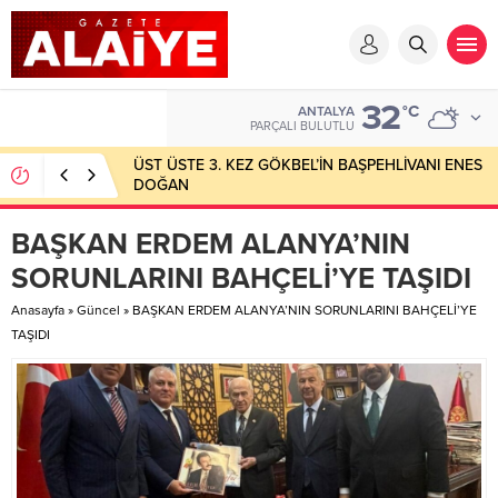
32
°C
ANTALYA
PARÇALI BULUTLU
ÜST ÜSTE 3. KEZ GÖKBEL’İN BAŞPEHLİVANI ENES
DOĞAN
BAŞKAN ERDEM ALANYA’NIN
SORUNLARINI BAHÇELİ’YE TAŞIDI
Anasayfa
»
Güncel
»
BAŞKAN ERDEM ALANYA’NIN SORUNLARINI BAHÇELİ’YE
TAŞIDI