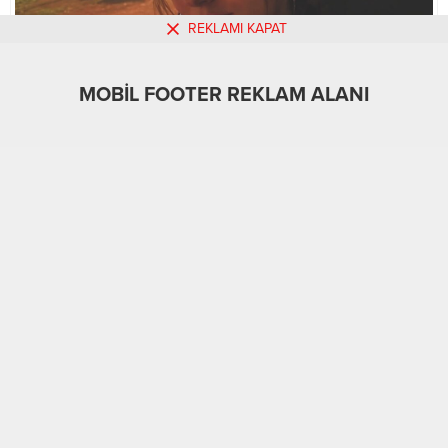
REKLAMI KAPAT
MOBİL FOOTER REKLAM ALANI
MOBİL REKLAM ALANI
Güncel
Üst Manşet
Yerel
01.06.2026
0
A
A
+
-
30
“KAZADAN 20 DAKİKA ÖNCE DURMUŞ”