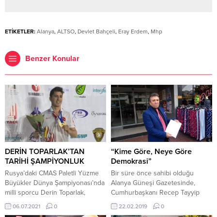
ETİKETLER:
Alanya
,
ALTSO
,
Devlet Bahçeli
,
Eray Erdem
,
Mhp
Benzer Konular
DERİN TOPARLAK’TAN
“Kime Göre, Neye Göre
TARİHİ ŞAMPİYONLUK
Demokrasi”
Rusya’daki CMAS Paletli Yüzme
Bir süre önce sahibi olduğu
Büyükler Dünya Şampiyonası’nda
Alanya Güneşi Gazetesinde,
milli sporcu Derin Toparlak,
Cumhurbaşkanı Recep Tayyip
erkekler 1500 metre su üstünde
Erdoğan ile ilgili yayınlanan
06.07.2021
0
22.02.2019
0
altın madalya kazanarak, büyükler
karikatür ile ilgili hüküm giyen ve