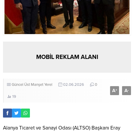
MOBİL REKLAM ALANI
Güncel
Üst Manşet
Yerel
02.06.2026
0
A
A
+
-
19
Alanya Ticaret ve Sanayi Odası (ALTSO) Başkanı Eray