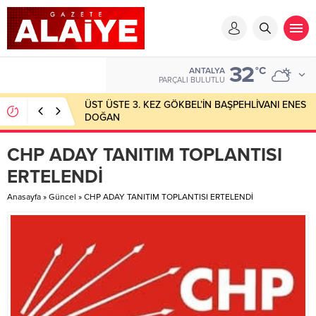
32
°C
ANTALYA
PARÇALI BULUTLU
ÜST ÜSTE 3. KEZ GÖKBEL’İN BAŞPEHLİVANI ENES
DOĞAN
CHP ADAY TANITIM TOPLANTISI
ERTELENDİ
Anasayfa
»
Güncel
»
CHP ADAY TANITIM TOPLANTISI ERTELENDİ