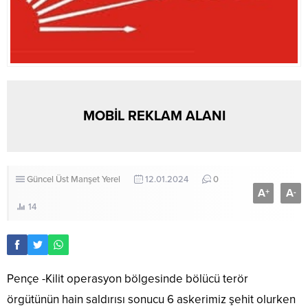
MOBİL REKLAM ALANI
Güncel
Üst Manşet
Yerel
12.01.2024
0
A
A
+
-
14
Pençe -Kilit operasyon bölgesinde bölücü terör
örgütünün hain saldırısı sonucu 6 askerimiz şehit olurken