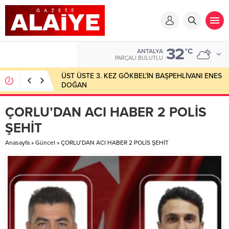
32
°C
ANTALYA
PARÇALI BULUTLU
ÜST ÜSTE 3. KEZ GÖKBEL’İN BAŞPEHLİVANI ENES
DOĞAN
ÇORLU’DAN ACI HABER 2 POLİS
ŞEHİT
Anasayfa
»
Güncel
»
ÇORLU’DAN ACI HABER 2 POLİS ŞEHİT