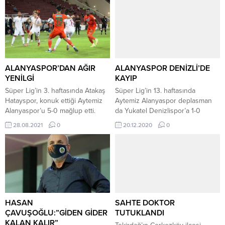
ALANYASPOR’DAN AĞIR
ALANYASPOR DENİZLİ’DE
YENİLGİ
KAYIP
Süper Lig’in 3. haftasında Atakaş
Süper Lig’in 13. haftasında
Hatayspor, konuk ettiği Aytemiz
Aytemiz Alanyaspor deplasman
Alanyaspor’u 5-0 mağlup etti.
da Yukatel Denizlispor’a 1-0
Bordo-beyazlılar, bu sezonki ilk
yenildi. Denizli Atatürk Stadı’nda
28.08.2021
0
20.12.2020
0
galibiyetini aldı. Yeni Hatay
oynanan mücadelede ev sahibi
Stadı’nda oynanan mücadelenin
takıma galibiyeti getiren golü 9.
ilk yarısını ev sahibi Atakaş
dakikada Rodallega attı.
Hatayspor, 4. dakikada Traore, 18.
Denizlispor’da Radoslaw
dakikada Lobjanidze ve 42.
Murawski 71. dakikada gördüğü
dakikada Ribeiro’nun attığı
kırmızı kartla takımını 10 kişi
gollerle 3-0 önde tamamladı.
bıraktı. Bu sezon evinde ilk kez
Bordo-beyazlılar, 60. dakikada
kazanan son sıradaki Denizlispor
HASAN
SAHTE DOKTOR
Ayoub El...
puanını 9’a...
ÇAVUŞOĞLU:”GİDEN GİDER
TUTUKLANDI
KALAN KALIR”