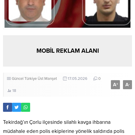
MOBİL REKLAM ALANI
Güncel
Türkiye
Üst Manşet
17.05.2026
0
A
A
+
-
18
Tekirdağ’ın Çorlu ilçesinde silahlı kavga ihbarına
müdahale eden polis ekiplerine yönelik saldırıda polis