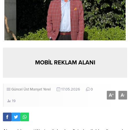
MOBİL REKLAM ALANI
Güncel
Üst Manşet
Yerel
17.05.2026
0
A
A
+
-
19