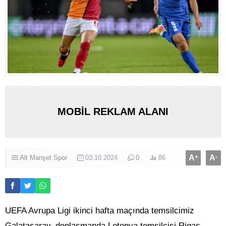
MOBİL REKLAM ALANI
A
+
A
-
Alt Manşet
Spor
03.10.2024
0
86
UEFA Avrupa Ligi ikinci hafta maçında temsilcimiz
Galatasaray, deplasmanda Letonya temsilcisi Rigas