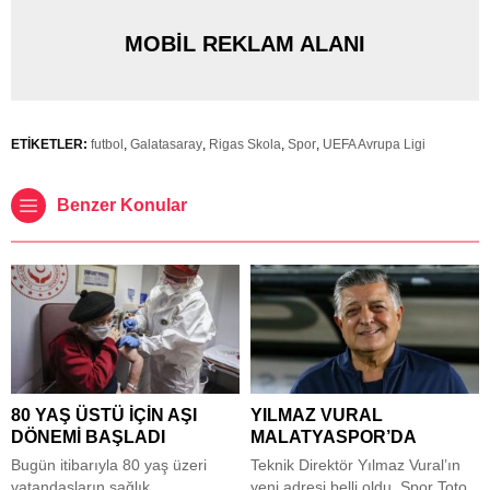
MOBİL REKLAM ALANI
ETİKETLER:
futbol
,
Galatasaray
,
Rigas Skola
,
Spor
,
UEFA Avrupa Ligi
Benzer Konular
80 YAŞ ÜSTÜ İÇİN AŞI
YILMAZ VURAL
DÖNEMİ BAŞLADI
MALATYASPOR’DA
Bugün itibarıyla 80 yaş üzeri
Teknik Direktör Yılmaz Vural’ın
vatandaşların sağlık
yeni adresi belli oldu. Spor Toto