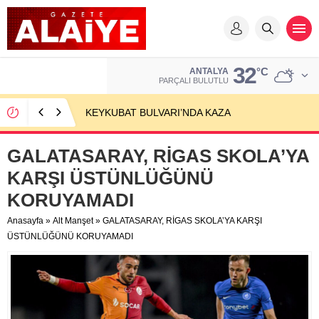
32
°C
ANTALYA
PARÇALI BULUTLU
KEYKUBAT BULVARI’NDA KAZA
GALATASARAY, RİGAS SKOLA’YA
KARŞI ÜSTÜNLÜĞÜNÜ
KORUYAMADI
Anasayfa
»
Alt Manşet
»
GALATASARAY, RİGAS SKOLA’YA KARŞI
ÜSTÜNLÜĞÜNÜ KORUYAMADI