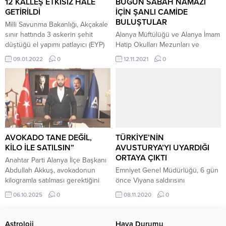
4. Sınıf Emniyet...
12 KALLEŞ ETKİSİZ HALE
BUGÜN SABAH NAMAZI
GETİRİLDİ
İÇİN ŞANLI CAMİDE
BULUŞTULAR
Milli Savunma Bakanlığı, Akçakale
sınır hattında 3 askerin şehit
Alanya Müftülüğü ve Alanya İmam
düştüğü el yapımı patlayıcı (EYP)
Hatip Okulları Mezunları ve
saldırısının ardından, ateş destek
Mensupları Derneği işbirliği ile
09.01.2022
0
12.11.2021
0
vasıtalarıyla PKK/YPG hedeflerinin
her hafta cuma günü düzenlenen
güçlü şekilde vurulduğunu, ilk
sabah namazı buluşmaları bugün
belirlemelere göre 12 teröristin
Cikcilli Mahallesi Şanlı Cami’nde
etkisiz hale getirildiğini bildirdi.
gerçekleşti. Programa İlçe Müftü
Bakanlıktan yapılan açıklamada,
Vekili Mehmet Fatih ARSLAN,
Akçakale sınır hattında 3 askerin
ALİMDER yönetimi, çok sayıda
şehit düştüğü EYP saldırısı
genç ve vatandaş katıldı.Program
sonrası, terör örgütü PKK/YPG
kapsamında sabah namazından
AVOKADO TANE DEĞİL,
TÜRKİYE’NİN
hedeflerinin...
önce Kur’an-ı Kerim tilaveti
KİLO İLE SATILSIN”
AVUSTURYA’YI UYARDIĞI
yapıldı,...
ORTAYA ÇIKTI
Anahtar Parti Alanya İlçe Başkanı
Abdullah Akkuş, avokadonun
Emniyet Genel Müdürlüğü, 6 gün
kilogramla satılması gerektiğini
önce Viyana saldırısını
belirterek, “Üretici kazansın,
gerçekleştiren teröristin bir yıl
06.10.2025
0
08.11.2020
0
adalet sağlansın” çağrısında
önce Türkiye’den sınır dışı
bulundu. Alanya genelinde
edildiği açıklandı. Viyana
yapılan araştırmalar sonucunda
saldırısını gerçekleştiren DEAŞ’lı
Astroloji
Hava Durumu