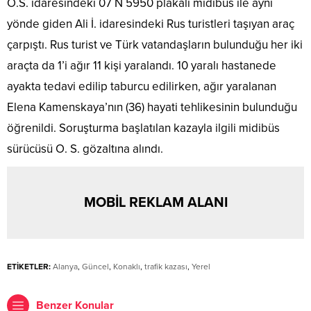
O.S. idaresindeki 07 N 5950 plakalı midibüs ile aynı
yönde giden Ali İ. idaresindeki Rus turistleri taşıyan araç
çarpıştı. Rus turist ve Türk vatandaşların bulunduğu her iki
araçta da 1’i ağır 11 kişi yaralandı. 10 yaralı hastanede
ayakta tedavi edilip taburcu edilirken, ağır yaralanan
Elena Kamenskaya’nın (36) hayati tehlikesinin bulunduğu
öğrenildi. Soruşturma başlatılan kazayla ilgili midibüs
sürücüsü O. S. gözaltına alındı.
MOBİL REKLAM ALANI
ETİKETLER:
Alanya
,
Güncel
,
Konaklı
,
trafik kazası
,
Yerel
Benzer Konular