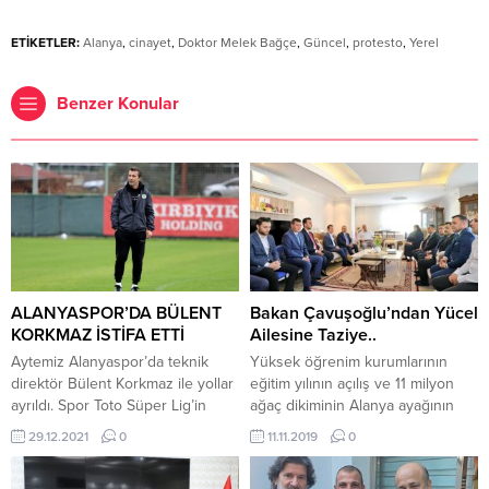
ETİKETLER:
Alanya
,
cinayet
,
Doktor Melek Bağçe
,
Güncel
,
protesto
,
Yerel
Benzer Konular
ALANYASPOR’DA BÜLENT
Bakan Çavuşoğlu’ndan Yücel
KORKMAZ İSTİFA ETTİ
Ailesine Taziye..
Aytemiz Alanyaspor’da teknik
Yüksek öğrenim kurumlarının
direktör Bülent Korkmaz ile yollar
eğitim yılının açılış ve 11 milyon
ayrıldı. Spor Toto Süper Lig’in
ağaç dikiminin Alanya ayağının
4’üncü haftasında Aytemiz
gerçekleşmesi için memleketi
29.12.2021
0
11.11.2019
0
Alanyaspor’un başına geçen
Alanya’ya gelen Dışişleri Bakanı
Bülent Korkmaz, son haftalarda
Mevlüt Çavuşoğlu, geçtiğimiz