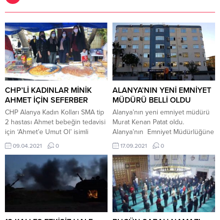
CHP’Lİ KADINLAR MİNİK
ALANYA’NIN YENİ EMNİYET
AHMET İÇİN SEFERBER
MÜDÜRÜ BELLİ OLDU
CHP Alanya Kadın Kolları SMA tip
Alanya’nın yeni emniyet müdürü
2 hastası Ahmet bebeğin tedavisi
Murat Kenan Patat oldu.
için ‘Ahmet’e Umut Ol’ isimli
Alanya’nın Emniyet Müdürlüğüne
kermesi ikinci kez düzenledi. Parti
getirilen isim belli oldu.4 yıllık
09.04.2021
0
17.09.2021
0
binası önündeki kermese Alanya
görev süresini dolduran ve bir yıl
Belediye Başkanı Adem Murat
da fazladan Alanya halkına hizmet
Yücel’in eşi Yıldız Yücel, CHP İlçe
eden Alanya Emniyet Müdürü
Başkanı Coşkun Karadağ, İYİ Parti
Alper Avcı Sivas’a İl Emniyet
İlçe Başkanı Alper Arıkan, CHP
Müdür Yardımcısı olarak atanmıştı.
Antalya İl Kadın Kolları Başkanı...
Avcı’nın yerine Antalya İl Emniyet
Müdürlüğü, Koruma Şube Müdürü