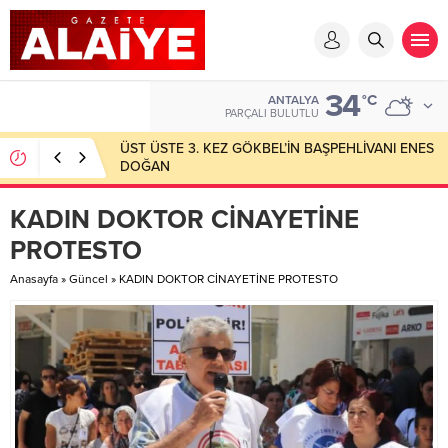
34
°C
ANTALYA
PARÇALI BULUTLU
ÜST ÜSTE 3. KEZ GÖKBEL’İN BAŞPEHLİVANI ENES
DOĞAN
KADIN DOKTOR CİNAYETİNE
PROTESTO
Anasayfa
»
Güncel
»
KADIN DOKTOR CİNAYETİNE PROTESTO